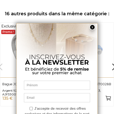
16 autres produits dans la même catégorie :
Exclusivité web
Promo !
Bague JOURDAN
Bracelet NUMERO 3 NF370028B
Argent 925 et Oxyde de zirconium
Acier, Acrylique, Numéro 3,
AJF330011R
NF370028B
135 €
29 €