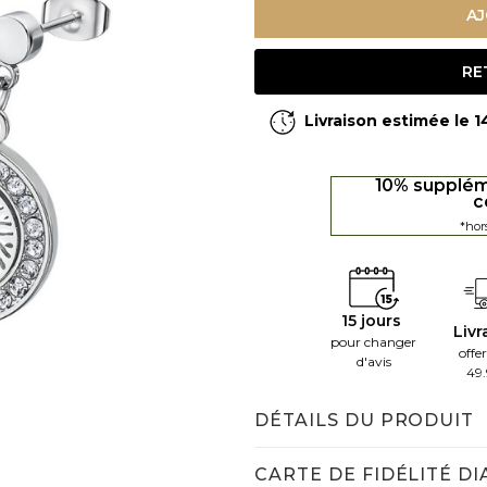
AJ
RE
Livraison estimée le 
10% supplém
c
*hor
15 jours
Livr
pour changer
offer
d'avis
49
DÉTAILS DU PRODUIT
CARTE DE FIDÉLITÉ D