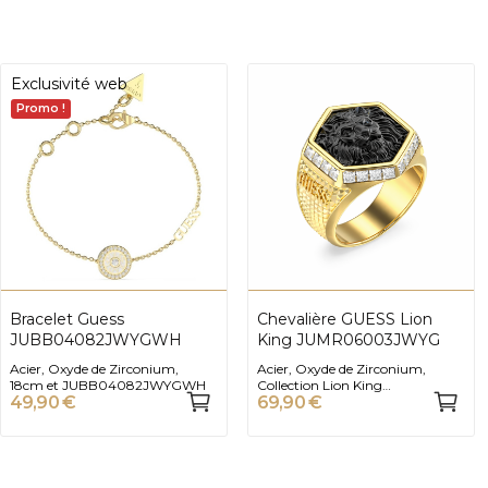
Exclusivité web
Promo !
Bracelet Guess
Chevalière GUESS Lion
JUBB04082JWYGWH
King JUMR06003JWYG
Acier, Oxyde de Zirconium,
Acier, Oxyde de Zirconium,
18cm et JUBB04082JWYGWH
Collection Lion King
49,90 €
69,90 €
JUMR06003JWYG