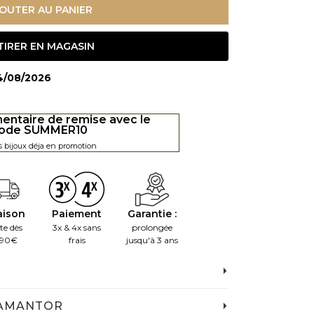
OUTER AU PANIER
TIRER EN MAGASIN
14/08/2026
entaire de remise avec le
ode SUMMER10
s bijoux déja en promotion
aison
Paiement
Garantie :
te dès
3x & 4x sans
prolongée
.90€
frais
jusqu'à 3 ans
IAMANTOR