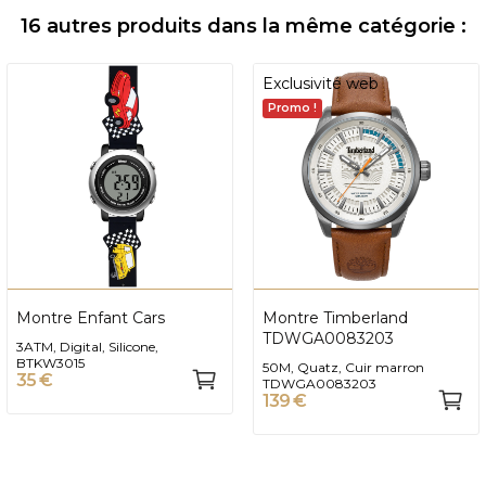
16 autres produits dans la même catégorie :
Exclusivité web
Promo !
Montre Enfant Cars
Montre Timberland
TDWGA0083203
3ATM, Digital, Silicone,
BTKW3015
50M, Quatz, Cuir marron
35 €
TDWGA0083203
139 €