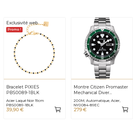
Exclusivité web
Promo !
Bracelet PIXIES
Montre Citizen Promaster
PBS0089-1BLK
Mechanical Diver
NY0084-89EC
Acier Laqué Noir 19cm
200M, Automatique, Acier,
PBS0089-1BLK
NY0084-89EC
39,90 €
279 €