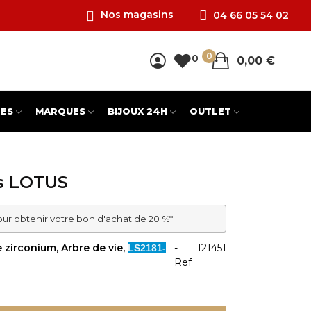
Nos magasins
04 66 05 54 02
0
0
0,00 €
ES
MARQUES
BIJOUX 24H
OUTLET
es LOTUS
our obtenir votre bon d'achat de 20 %*
 zirconium, Arbre de vie,
-
121451
LS2181-
Ref