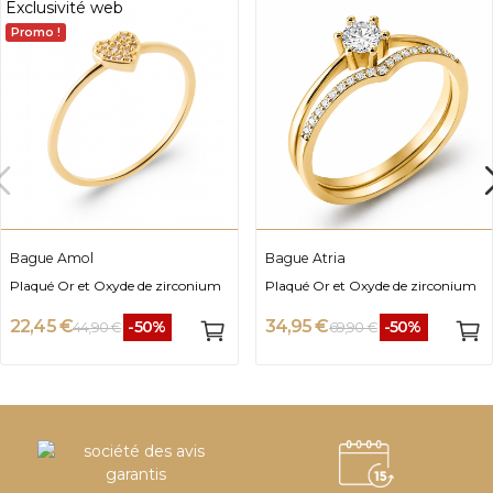
Exclusivité web
Promo !
Bague Amol
Bague Atria
Plaqué Or et Oxyde de zirconium
Plaqué Or et Oxyde de zirconium
22,45 €
34,95 €
-50%
-50%
44,90 €
69,90 €