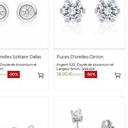
eilles Solitaire Dallas
Puces D'oreilles Clinton
 Oxyde de zirconium et
Argent 925, Oxyde de zirconium et
mm
Largeur 5mm, Solitaire
18,95 €
-50%
-50%
,90 €
37,90 €