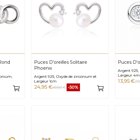
 Rond
Puces D'oreilles Solitaire
Puces D'or
Phoenix
Argent 925,
Largeur 4
conium,
Argent 925, Oxyde de zirconium et
13,95 €
Largeur 1cm
27
24,95 €
-50%
49,90 €