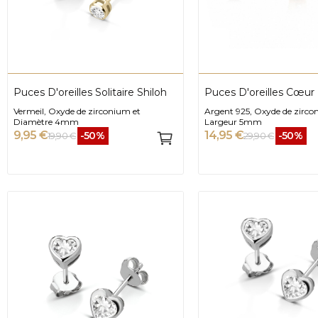
Puces D'oreilles Solitaire Shiloh
Puces D'oreilles Cœur 
Vermeil, Oxyde de zirconium et
Argent 925, Oxyde de zirco
Diamètre 4mm
Largeur 5mm
9,95 €
14,95 €
-50%
-50%
19,90 €
29,90 €