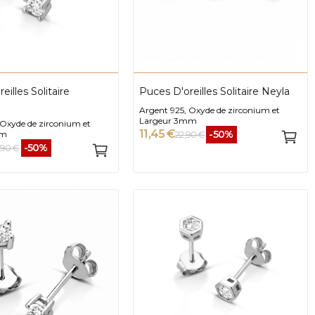
eilles Solitaire
Puces D'oreilles Solitaire Neyla
Argent 925, Oxyde de zirconium et
Largeur 3mm
 Oxyde de zirconium et
11,45 €
-50%
mm
22,90 €
-50%
,90 €