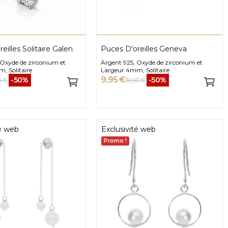
eilles Solitaire Galen
Puces D'oreilles Geneva
 Oxyde de zirconium et
Argent 925, Oxyde de zirconium et
, Solitaire
Largeur 4mm, Solitaire
9,95 €
-50%
-50%
0 €
19,90 €
té web
Exclusivité web
Promo !