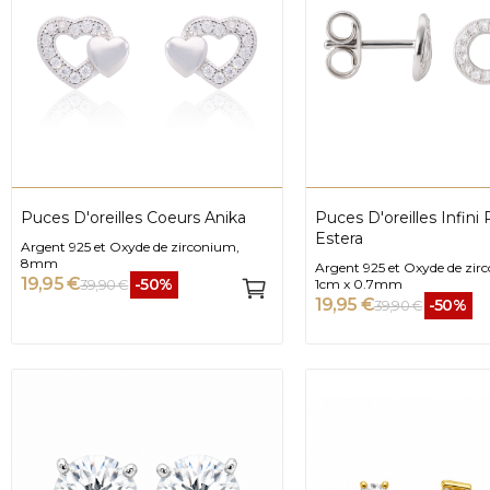
Puces D'oreilles Coeurs Anika
Puces D'oreilles Infini
Estera
Argent 925 et Oxyde de zirconium,
8mm
Argent 925 et Oxyde de zir
19,95 €
-50%
39,90 €
1cm x 0.7mm
19,95 €
-50%
39,90 €