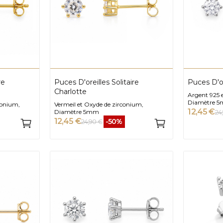
re
Puces D'oreilles Solitaire
Puces D'or
Charlotte
Argent 925 
Diamètre 
conium,
Vermeil et Oxyde de zirconium,
12,45 €
Diamètre 5mm
24
12,45 €
-50%
24,90 €