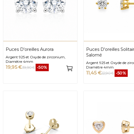
Puces D'oreilles Aurora
Puces D'oreilles Solitai
Salomé
Argent 925 et Oxyde de zirconium,
Diamètre 4mm
Argent 925 et Oxyde de zir
19,95 €
-50%
39,90 €
Diamètre 4mm
11,45 €
-50%
22,90 €