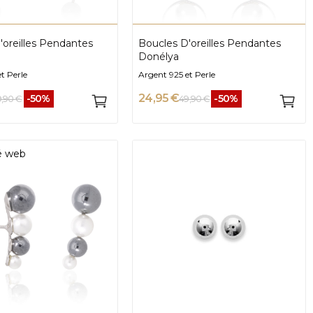
'oreilles Pendantes
Boucles D'oreilles Pendantes
Donélya
t Perle
Argent 925 et Perle
24,95 €
-50%
-50%
9,90 €
49,90 €
té web