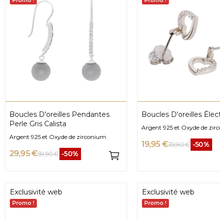
Promo !
Promo !
Boucles D'oreilles Pendantes
Boucles D'oreilles Élec
Perle Gris Calista
Argent 925 et Oxyde de zir
Argent 925 et Oxyde de zirconium
19,95 €
-50%
39,90 €
29,95 €
-50%
59,90 €
Exclusivité web
Exclusivité web
Promo !
Promo !