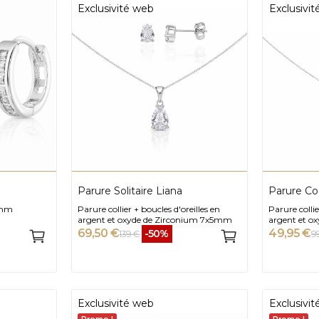
Exclusivité web
Exclusivi
Parure Solitaire Liana
Parure Co
0mm
Parure collier + boucles d'oreilles en
Parure collie
argent et oxyde de Zirconium 7x5mm
argent et o
69,50 €
49,95 €
-50%
139 €
9
Exclusivité web
Exclusivi