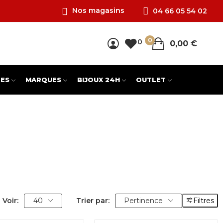
Nos magasins
04 66 05 54 02
0
0
0,00 €
ES
MARQUES
BIJOUX 24H
OUTLET
Voir:
40
Trier par:
Pertinence
Filtres