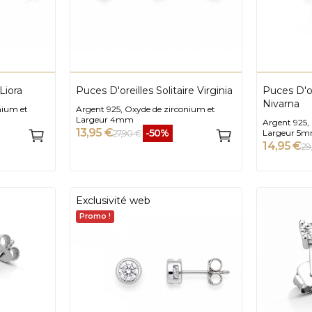
Liora
Puces D'oreilles Solitaire Virginia
Puces D'or
Nivarna
nium et
Argent 925, Oxyde de zirconium et
Largeur 4mm
Argent 925,
13,95 €
-50%
27,90 €
Largeur 5
14,95 €
29
Exclusivité web
Promo !