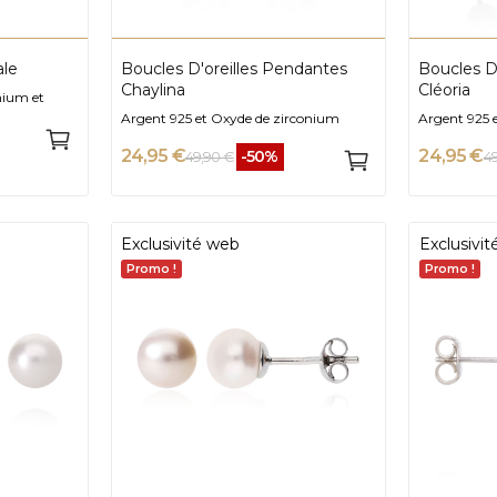
ale
Boucles D'oreilles Pendantes
Boucles D
Chaylina
Cléoria
nium et
Argent 925 et Oxyde de zirconium
Argent 925 e
24,95 €
24,95 €
-50%
49,90 €
4
Exclusivité web
Exclusivi
Promo !
Promo !