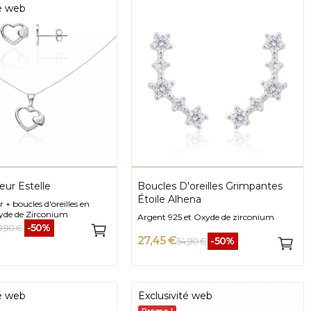
té web
eur Estelle
Boucles D'oreilles Grimpantes
Étoile Alhena
r + boucles d'oreilles en
xyde de Zirconium
Argent 925 et Oxyde de zirconium
-50%
9,90 €
27,45 €
-50%
54,90 €
té web
Exclusivité web