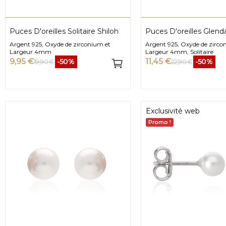
Puces D'oreilles Solitaire Shiloh
Puces D'oreilles Glend
Argent 925, Oxyde de zirconium et
Argent 925, Oxyde de zirco
Largeur 4mm
Largeur 4mm, Solitaire
9,95 €
11,45 €
-50%
-50%
19,90 €
22,90 €
Exclusivité web
Promo !