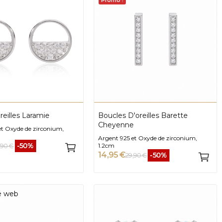
Promo !
reilles Laramie
Boucles D'oreilles Barette
Cheyenne
et Oxyde de zirconium,
Argent 925 et Oxyde de zirconium,
-50%
,90 €
1.2cm
14,95 €
-50%
29,90 €
té web