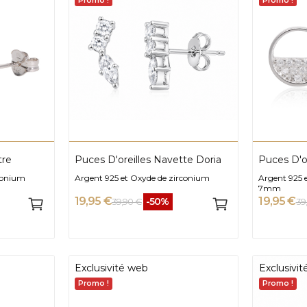
Promo !
Promo !
tre
Puces D'oreilles Navette Doria
Puces D'o
conium
Argent 925 et Oxyde de zirconium
Argent 925 
7mm
19,95 €
19,95 €
-50%
39,90 €
39
Exclusivité web
Exclusivi
Promo !
Promo !