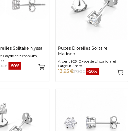
eilles Solitaire Nyssa
Puces D'oreilles Solitaire
Madison
et Oxyde de zirconium,
5mm
Argent 925, Oxyde de zirconium et
-50%
,90 €
Largeur 4mm
13,95 €
-50%
27,90 €