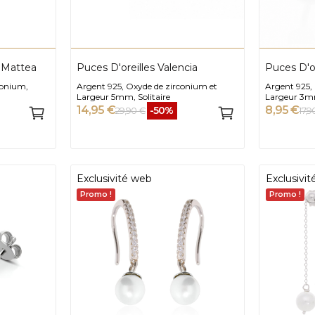
r Mattea
Puces D'oreilles Valencia
Puces D'or
conium,
Argent 925, Oxyde de zirconium et
Argent 925,
Largeur 5mm, Solitaire
Largeur 3mm
14,95 €
8,95 €
-50%
29,90 €
17,9
Exclusivité web
Exclusivi
Promo !
Promo !