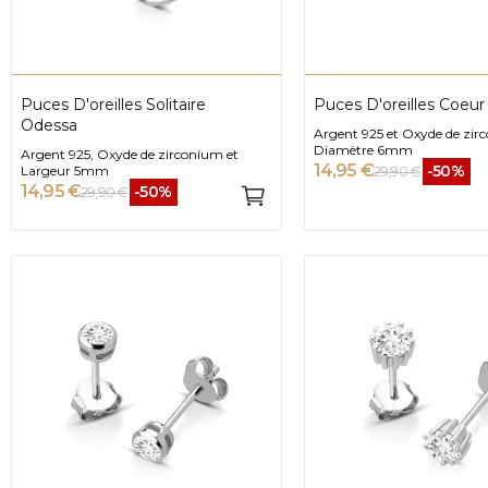
Puces D'oreilles Solitaire
Puces D'oreilles Coeu
Odessa
Argent 925 et Oxyde de zir
Diamètre 6mm
Argent 925, Oxyde de zirconium et
14,95 €
-50%
Largeur 5mm
29,90 €
14,95 €
-50%
29,90 €