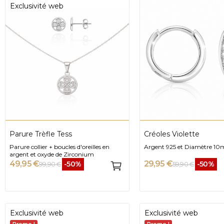
Exclusivité web
Parure Trèfle Tess
Créoles Violette
Parure collier + boucles d'oreilles en
Argent 925 et Diamètre 1
argent et oxyde de Zirconium
49,95 €
29,95 €
-50%
-50%
99,90 €
59,90 €
Exclusivité web
Exclusivité web