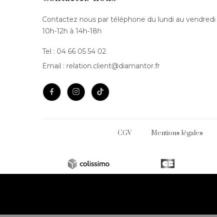
Contactez nous par téléphone du lundi au vendredi
Ear cuffs en or :
10h-12h à 14h-18h
cuffs
Tel :
04 66 05 54 02
Ear cuffs en argent :
Email :
relation.client@diamantor.fr
Ear cuffs sertis de diamants :
Ear cuffs avec pierres fines de couleur :
CGV
Mentions légales