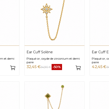
Ear Cuff Solène
Ear Cuff 
um et demi
Plaqué or, oxyde de zirconium et demi
Plaqué or, 
paire
paire
32,45 €
42,45 €
-50%
64,90 €
8