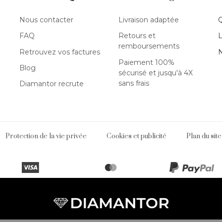
Nous contacter
Livraison adaptée
FAQ
Retours et
L
remboursements
Retrouvez vos factures
N
e
Paiement 100%
Blog
sécurisé et jusqu'à 4X
ear cuffs sertis de diamant
sans frais
Diamantor recrute
ear cuffs
Protection de la vie privée
Cookies et publicité
Plan du site