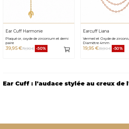
Ear Cuff Harmonie
Earcuff Liana
Plaqué or, oxyde de zirconium et demi
Vermeil et Oxyde de zircon
paire
Diamètre 4mm
39,95 €
19,95 €
-50%
-50%
79,90 €
39,90 €
Ear Cuff : l'audace stylée au creux de l
Diamantor
bijou unique