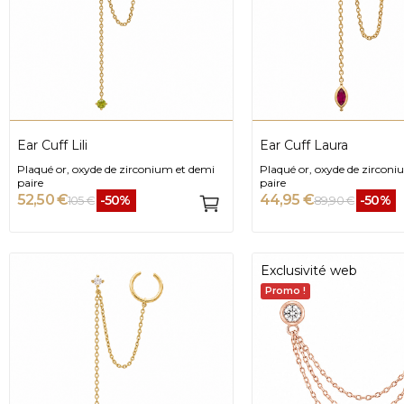
Ear Cuff Lili
Ear Cuff Laura
Plaqué or, oxyde de zirconium et demi
Plaqué or, oxyde de zirconi
paire
paire
52,50 €
44,95 €
-50%
-50%
105 €
89,90 €
Exclusivité web
Promo !