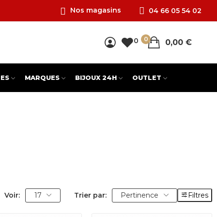
Nos magasins
04 66 05 54 02
0
0
0,00 €
ES
MARQUES
BIJOUX 24H
OUTLET
Voir:
17
Trier par:
Pertinence
Filtres