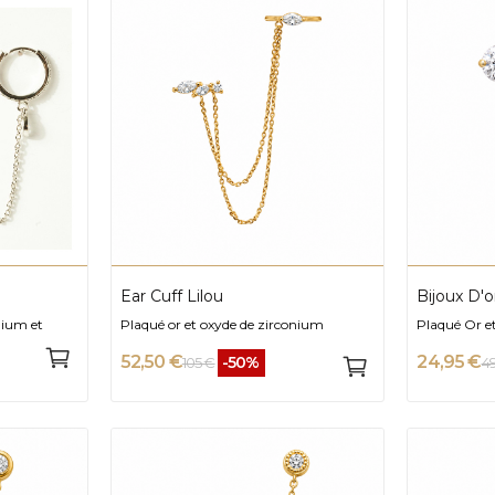
Ear Cuff Lilou
Bijoux D'o
nium et
Plaqué or et oxyde de zirconium
Plaqué Or e
52,50 €
24,95 €
-50%
105 €
4