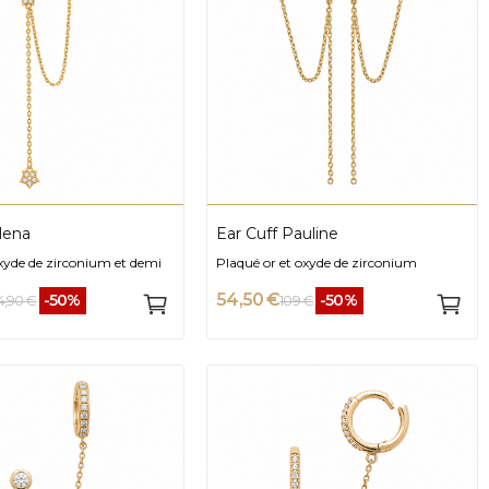
Elena
Ear Cuff Pauline
oxyde de zirconium et demi
Plaqué or et oxyde de zirconium
54,50 €
-50%
-50%
4,90 €
109 €