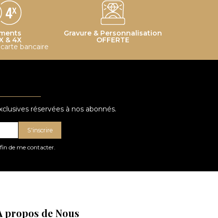
ments
Gravure & Personnalisation
X & 4X
OFFERTE
r carte bancaire
ear cuff serti de diamants
exclusives réservées à nos abonnés.
S'inscrire
ear cuff
afin de me contacter.
À propos de Nous