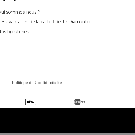
Qui sommes-nous ?
ear
es avantages de la carte fidélité Diamantor
os bijouteries
ar cuffs
s
Politique de Confidentialité