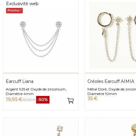
Exclusivité web
Promo !
Earcuff Liana
Créoles Earcuff AIMIA
Argent 925 et Oxyde de zirconium,
Métal Doré, Oxyde de zirco
Diamètre 4mm
Diametre 10mm
35 €
19,95 €
-50%
39,90 €