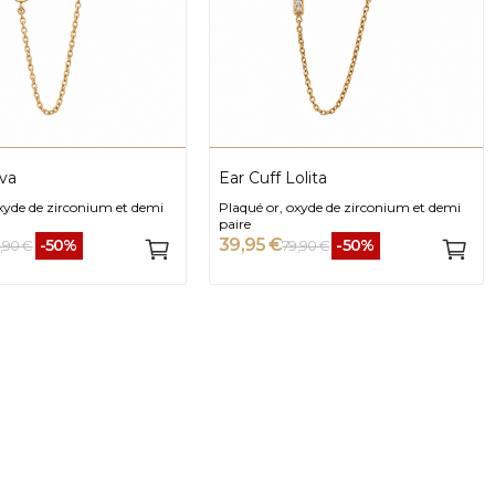
Eva
Ear Cuff Lolita
oxyde de zirconium et demi
Plaqué or, oxyde de zirconium et demi
paire
39,95 €
-50%
-50%
,90 €
79,90 €