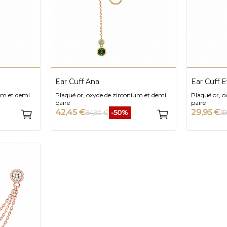
Ear Cuff Ana
Ear Cuff 
um et demi
Plaqué or, oxyde de zirconium et demi
Plaqué or, 
paire
paire
42,45 €
29,95 €
-50%
84,90 €
59