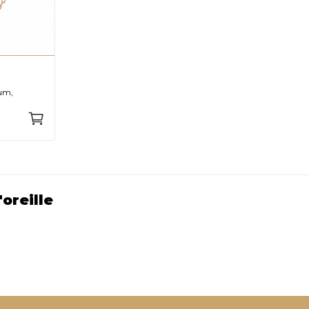
ium,
'oreille