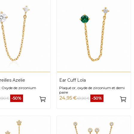
reilles Azelie
Ear Cuff Lola
t Oxyde de zirconium
Plaqué or, oxyde de zirconium et demi
paire
24,95 €
-50%
-50%
9,90 €
49,90 €