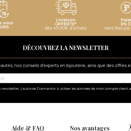
boucles d'oreilles
Livraison
Paie
s sous
OFFERTE*
EN 3
OURS
dès 49.90€ d'achats
sans frais pa
ear cuffs
DÉCOUVREZ LA NEWSLETTER
ear cuffs
tés, nos conseils d'experts en bijouterie, ainsi que des offres 
 newsletter, j'autorise Diamantor à utiliser les données de mon compte client 
ear cuff
ear cuff
Aide & FAQ
Nos avantages