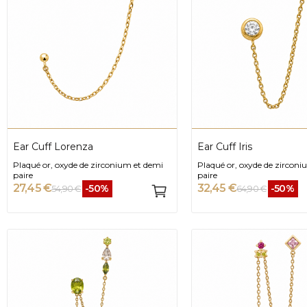
Ear Cuff Lorenza
Ear Cuff Iris
Plaqué or, oxyde de zirconium et demi
Plaqué or, oxyde de zirconi
paire
paire
27,45 €
32,45 €
-50%
-50%
54,90 €
64,90 €