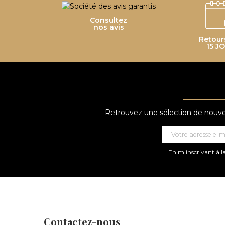
Consultez
nos avis
Retour
15 J
Style sans contrainte de perçage :
Polyvalence exceptionnelle :
ear cuff
Retrouvez une sélection de nouveau
L'art de l'accumulation et de l'asymétrie :
ear cuff
ear cuffs
En m'inscrivant à la
Originalité et distinction :
Confort optimal :
Contactez-nous