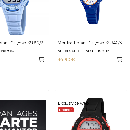
fant Calypso K5852/2
Montre Enfant Calypso K5846/3
icone Bleu
Bracelet Silicone Bleu et 10ATM
34,90 €
Exclusivité web
Promo !