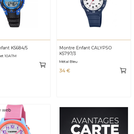
fant K5684/5
Montre Enfant CALYPSO
K5797/3
r et 10ATM
Métal Bleu
34 €
té web