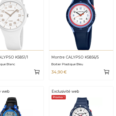
ALYPSO K5851/1
Montre CALYPSO K5856/5
tique Blanc
Boitier Plastique Bleu
34,90 €
té web
Exclusivité web
Promo !