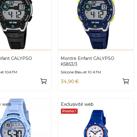
Montre Enfant CALYPSO
K5853/3
r et 10ATM
Silicone Bleu et 10 ATM
34,90 €
té web
Exclusivité web
Promo !