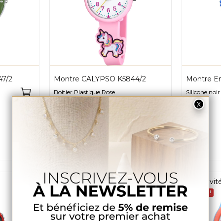
7/2
Montre CALYPSO K5844/2
Montre En
Boitier Plastique Rose
Silicone noi
24,90 €
29 €
Exclusivi
Promo !