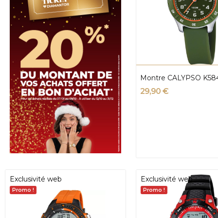
Montre CALYPSO K584
29,90 €
Exclusivité web
Exclusivité web
Promo !
Promo !