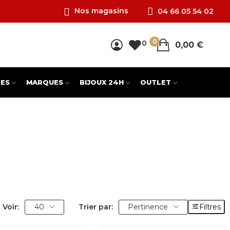
Nos magasins
04 66 05 54 02
0
0
0,00 €
ES
MARQUES
BIJOUX 24H
OUTLET
Voir:
40
Trier par:
Pertinence
Filtres