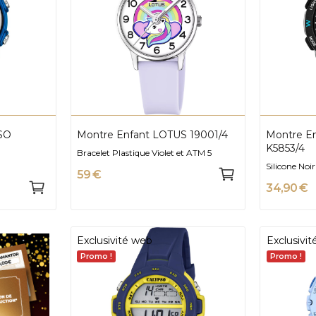
SO
Montre Enfant LOTUS 19001/4
Montre Enfant CALYPSO
K5853/4
Bracelet Plastique Violet et ATM 5
Silicone Noi
59 €
34,90 €
Exclusivité web
Exclusivi
Promo !
Promo !