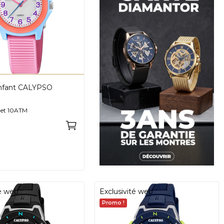
nfant CALYPSO
e et 10ATM
té web
Exclusivité web
Promo !