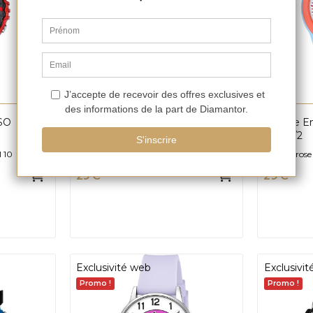
SO
Montre Enfant CALYPSO
Montre E
K5829/5
K5823/2
M 10
Silicone Bleu et 10 ATM
Silicone ros
29 €
29 €
Exclusivité web
Exclusivi
Promo !
Promo !