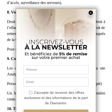
d’accès, surveillance des serveurs).
8. Vos droits (RGPD)
Droit d’accès Droit de rectification Droit d’opposition Droit à
l’effacement Droit à la limitation Droit à la portabilité Droit de
retirer son consentement Droit de déposer une plainte auprès
de la CNIL
Pour exercer vos droits : Email : [à compléter]
9. Cookies
Les cookies servent à : Assurer le fonctionnement du site
Analyser le trafic
Personnaliser l’expérience Affichage publicitaire (si accepté)
Un bandeau de consentement apparaît lors de la première
visite.
10. Transfert hors UE