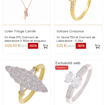
Collier Trilogie Camille
Solitaire Constance
Or Rose 375, Diamant de
Or Jaune 750 et Diamant de
laboratoire 0.150ct et longueur
Laboratoire - 0.25ct
42cm
459,50 €
625 €
-50%
-50%
919 €
1 250 €
Exclusivité web
Promo !