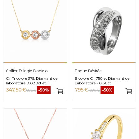
Collier Trilogie Danielo
Bague Désirée
Or Tricolore 375, Diamant de
Bicolore Or 750 et Diamant de
laboratoire 0.080ct et
Laboratoire - 0.30ct
Longueur 42cm
347,50 €
795 €
-50%
-50%
695 €
1 590 €