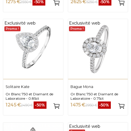
1 275 €
2 625 €
-50%
-50%
2 550 €
5 250 €
Exclusivité web
Exclusivité web
Promo !
Promo !
Solitaire Kate
Bague Mona
Or Blanc 750 et Diamant de
Or Blanc 750 et Diamant de
Laboratoire - 0.85ct
Laboratoire - 0.75ct
1 245 €
1 475 €
-50%
-50%
2 490 €
2 950 €
Exclusivité web