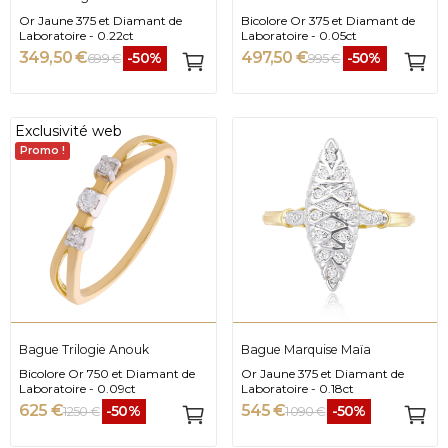
Or Jaune 375 et Diamant de
Bicolore Or 375 et Diamant de
Laboratoire - 0.22ct
Laboratoire - 0.05ct
349,50 €
497,50 €
-50%
-50%
699 €
995 €
Exclusivité web
Promo !
Bague Trilogie Anouk
Bague Marquise Maïa
Bicolore Or 750 et Diamant de
Or Jaune 375 et Diamant de
Laboratoire - 0.09ct
Laboratoire - 0.18ct
625 €
545 €
-50%
-50%
1 250 €
1 090 €