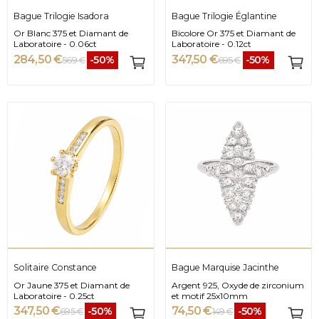
Bague Trilogie Isadora
Bague Trilogie Églantine
Or Blanc 375 et Diamant de
Bicolore Or 375 et Diamant de
Laboratoire - 0.06ct
Laboratoire - 0.12ct
284,50 €
347,50 €
-50%
-50%
569 €
695 €
Solitaire Constance
Bague Marquise Jacinthe
Or Jaune 375 et Diamant de
Argent 925, Oxyde de zirconium
Laboratoire - 0.25ct
et motif 25x10mm
347,50 €
74,50 €
-50%
-50%
695 €
149 €