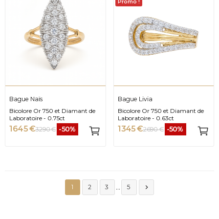
Promo !
Bague Naïs
Bague Livia
Bicolore Or 750 et Diamant de
Bicolore Or 750 et Diamant de
Laboratoire - 0.75ct
Laboratoire - 0.63ct
1 645 €
1 345 €
-50%
-50%
3 290 €
2 690 €
…

1
2
3
5