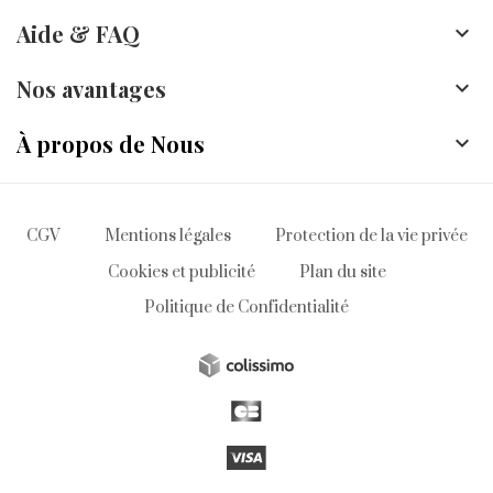
Aide & FAQ

bijoux en diamant de synthèse Clarissima
Nos avantages

Le poids (carat)
À propos de Nous

La couleur (color)
La pureté (clarity)
CGV
Mentions légales
Protection de la vie privée
La taille (cut)
Cookies et publicité
Plan du site
Politique de Confidentialité