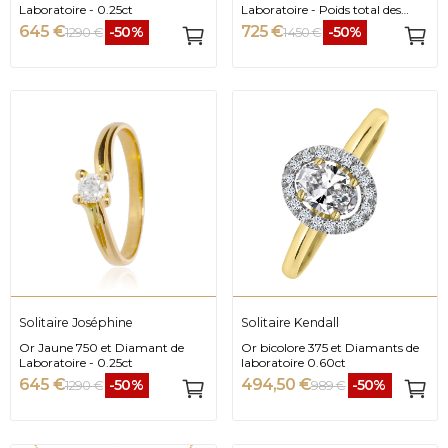
Laboratoire - 0.25ct
Laboratoire - Poids total des
pierres 0.30ct
645 €
725 €
-50%
-50%
1 290 €
1 450 €
Solitaire Joséphine
Solitaire Kendall
Or Jaune 750 et Diamant de
Or bicolore 375 et Diamants de
Laboratoire - 0.25ct
laboratoire 0.60ct
645 €
494,50 €
-50%
-50%
1 290 €
989 €