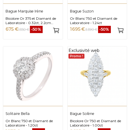
Bague Marquise Irène
Bague Suzon
Bicolore Or 375 et Diamant de
Or Blanc 750 et Diamant de
Laboratoire - 0.32ct, 2.2cm
Laboratoire - 1.24ct
pointe à pointe sur 8mm de
675 €
1 695 €
-50%
-50%
1 350 €
3 390 €
large
Exclusivité web
Promo !
Solitaire Bella
Bague Solène
Or Blanc 750 et Diamant de
Bicolore Or 750 et Diamant de
Laboratoire - 1.20ct
Laboratoire - 1.00ct