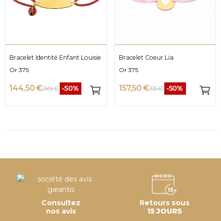
Bracelet Identité Enfant Louisie
Bracelet Coeur Lia
Or 375
Or 375
144,50 €
157,50 €
-50%
-50%
289 €
315 €
Consultez
Retours sous
nos avis
15 JOURS