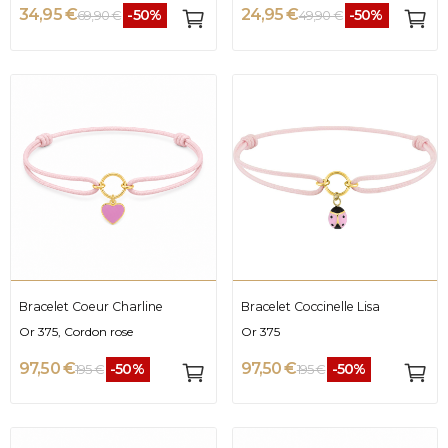
34,95 €
24,95 €
-50%
-50%
69,90 €
49,90 €
Bracelet Coeur Charline
Bracelet Coccinelle Lisa
Or 375, Cordon rose
Or 375
97,50 €
97,50 €
-50%
-50%
195 €
195 €