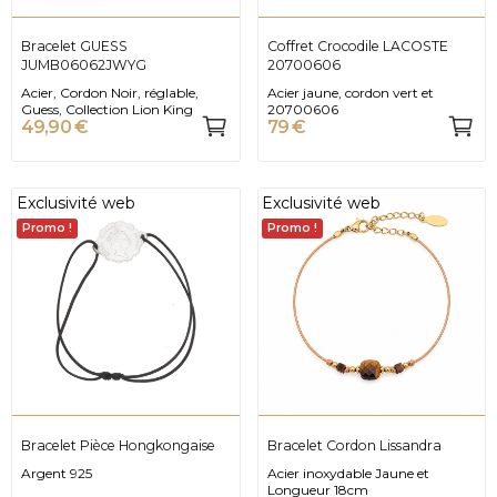
Bracelet GUESS
Coffret Crocodile LACOSTE
JUMB06062JWYG
20700606
Acier, Cordon Noir, réglable,
Acier jaune, cordon vert et
Guess, Collection Lion King
20700606
49,90 €
79 €
Exclusivité web
Exclusivité web
Promo !
Promo !
Bracelet Pièce Hongkongaise
Bracelet Cordon Lissandra
Argent 925
Acier inoxydable Jaune et
Longueur 18cm