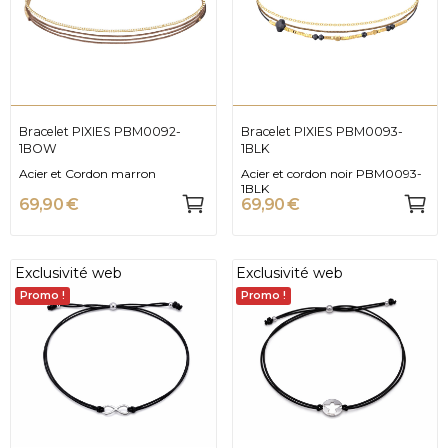
Bracelet PIXIES PBM0092-
Bracelet PIXIES PBM0093-
1BOW
1BLK
Acier et Cordon marron
Acier et cordon noir PBM0093-
1BLK
69,90 €
69,90 €
Exclusivité web
Exclusivité web
Promo !
Promo !