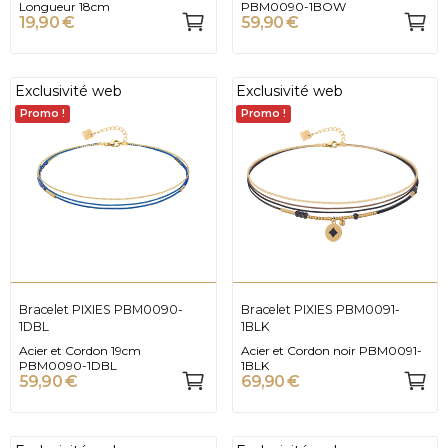
Longueur 18cm
PBM0090-1BOW
19,90 €
59,90 €
Exclusivité web
Exclusivité web
Promo !
Promo !
Bracelet PIXIES PBM0090-
Bracelet PIXIES PBM0091-
1DBL
1BLK
Acier et Cordon 19cm
Acier et Cordon noir PBM0091-
PBM0090-1DBL
1BLK
59,90 €
69,90 €