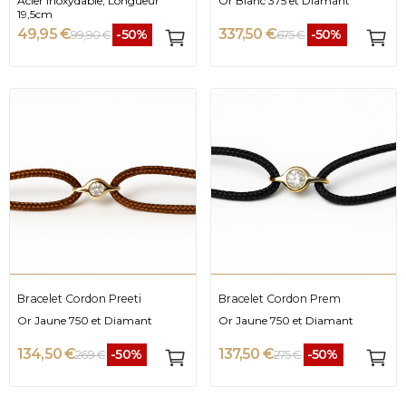
Acier Inoxydable, Longueur
Or Blanc 375 et Diamant
19,5cm
49,95 €
337,50 €
-50%
-50%
99,90 €
675 €
Bracelet Cordon Preeti
Bracelet Cordon Prem
Or Jaune 750 et Diamant
Or Jaune 750 et Diamant
134,50 €
137,50 €
-50%
-50%
269 €
275 €