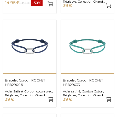
Réglable, Collection Grand
14,95 €
-50%
29,90 €
39 €
Large
Bracelet Cordon ROCHET
Bracelet Cordon ROCHET
HB829006
HB829033
Acier Satiné, Cordon coton bleu,
Acier satiné, Cordon Coton,
Réglable, Collection Grand
Réglable, Collection Grand
39 €
39 €
Large
Large