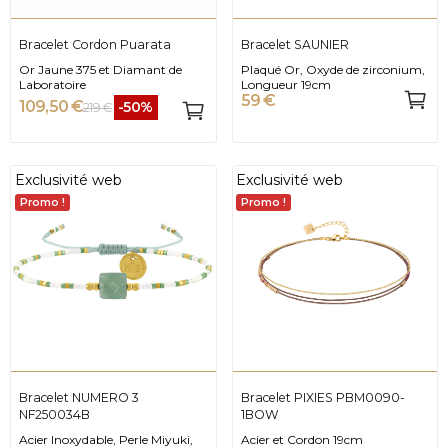
Bracelet Cordon Puarata
Bracelet SAUNIER
Or Jaune 375 et Diamant de
Plaqué Or, Oxyde de zirconium,
Laboratoire
Longueur 19cm
59 €
109,50 €
-50%
219 €
Exclusivité web
Exclusivité web
Promo !
Promo !
Bracelet NUMERO 3
Bracelet PIXIES PBM0090-
NF250034B
1BOW
Acier Inoxydable, Perle Miyuki,
Acier et Cordon 19cm