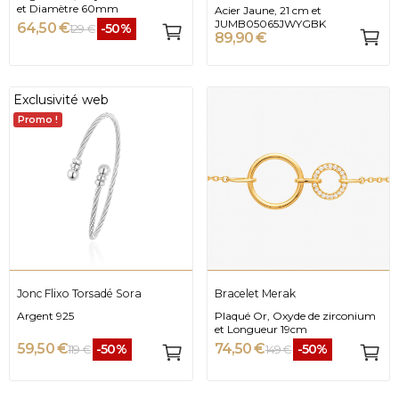
et Diamètre 60mm
Acier Jaune, 21 cm et
JUMB05065JWYGBK
64,50 €
-50%
129 €
89,90 €
Exclusivité web
Promo !
Jonc Flixo Torsadé Sora
Bracelet Merak
Argent 925
Plaqué Or, Oxyde de zirconium
et Longueur 19cm
59,50 €
74,50 €
-50%
-50%
119 €
149 €