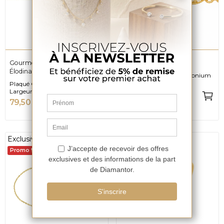
Gourmette Identité Femme
Bracelet Maris
Élodina
Plaqué Or, Oxyde de zirconium
et Longueur 16cm + 3cm
Plaqué Or, Longueur 18cm et
Largeur 4mm
64,50 €
-50%
129 €
79,50 €
-50%
159 €
Exclusivité web
Exclusivité web
Promo !
Promo !