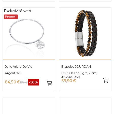
Exclusivité web
Promo !
Jonc Arbre De Vie
Bracelet JOURDAN
Argent 925
Cuir, Oeil de Tigre, 21cm,
JH340008B
59,90 €
84,50 €
-50%
169 €