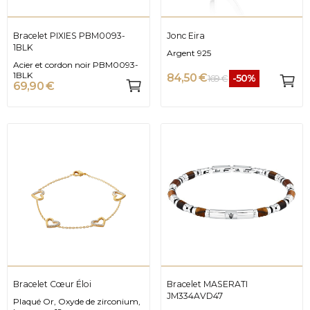
Bracelet PIXIES PBM0093-
Jonc Eira
1BLK
Argent 925
Acier et cordon noir PBM0093-
1BLK
84,50 €
-50%
169 €
69,90 €
Bracelet Cœur Éloi
Bracelet MASERATI
JM334AVD47
Plaqué Or, Oxyde de zirconium,