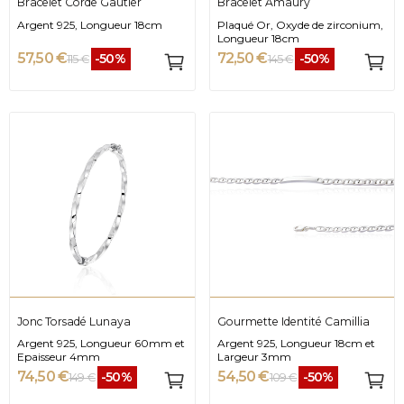
Bracelet Corde Gautier
Bracelet Amaury
Argent 925, Longueur 18cm
Plaqué Or, Oxyde de zirconium,
Longueur 18cm
57,50 €
72,50 €
-50%
-50%
115 €
145 €
Jonc Torsadé Lunaya
Gourmette Identité Camillia
Argent 925, Longueur 60mm et
Argent 925, Longueur 18cm et
Epaisseur 4mm
Largeur 3mm
74,50 €
54,50 €
-50%
-50%
149 €
109 €