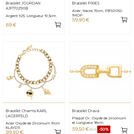
Bracelet JOURDAN
Bracelet PIXIES
AJF170290B
Acier, Nacre, 19cm, PBS0052-
1MOP
Argent 925, Longueur 19,5cm
59,90 €
69 €
Bracelet Charms KARL
Bracelet Drava
LAGERFELD
Plaqué Or, Oxyde de zirconium
et Longueur 18cm
Acier Oxyde de Zirconium 19cm
KLAYD11
59,50 €
-50%
119 €
99,90 €