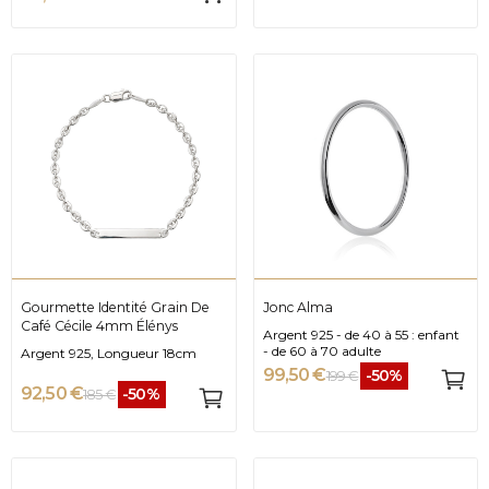
Gourmette Identité Grain De
Jonc Alma
Café Cécile 4mm Élénys
Argent 925 - de 40 à 55 : enfant
- de 60 à 70 adulte
Argent 925, Longueur 18cm
99,50 €
-50%
199 €
92,50 €
-50%
185 €