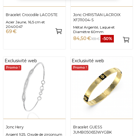
Bracelet Crocodile LACOSTE
Jonc CHRISTIAN LACROIX
XFJ11004-S
Acier Jaune, 16,5 cm et
2040047
Métal Argenté, Laque et
69 €
Diamètre 60mm
84,50 €
-50%
169 €
Exclusivité web
Exclusivité web
Promo !
Promo !
Jonc Hery
Bracelet GUESS
JUMB05065JWYGBK
Argent 925, Oxyde de zirconium