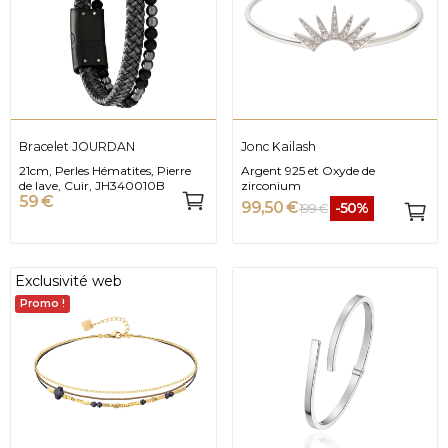
Bracelet JOURDAN
Jonc Kailash
21cm, Perles Hématites, Pierre
Argent 925 et Oxyde de
de lave, Cuir, JH340010B
zirconium
59 €
99,50 €
-50%
199 €
Exclusivité web
Promo !