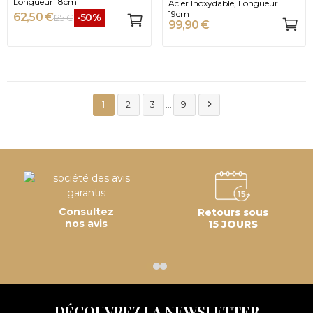
Longueur 18cm
Acier Inoxydable, Longueur
19cm
62,50 €
-50%
125 €
99,90 €
…

1
2
3
9
Consultez
Retours sous
nos avis
15 JOURS
DÉCOUVREZ LA NEWSLETTER