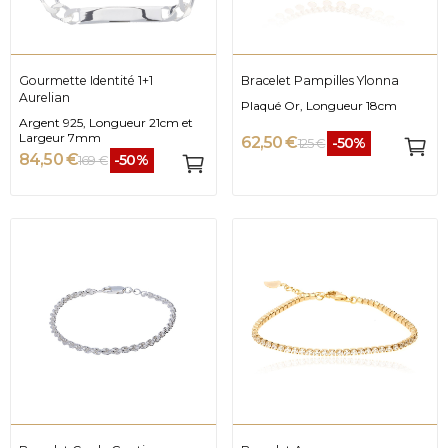
Gourmette Identité 1+1
Bracelet Pampilles Ylonna
Aurelian
Plaqué Or, Longueur 18cm
Argent 925, Longueur 21cm et
Largeur 7mm
62,50 €
-50%
125 €
84,50 €
-50%
169 €