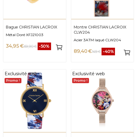
Bague CHRISTIAN LACROIX
Montre CHRISTIAN LACROIX
CLW204
Métal Doré XFJ21003
Acier 3ATM laqué CLW204
34,95 €
-50%
69,90 €
89,40 €
-40%
149 €
Exclusivité web
Exclusivité web
Promo !
Promo !