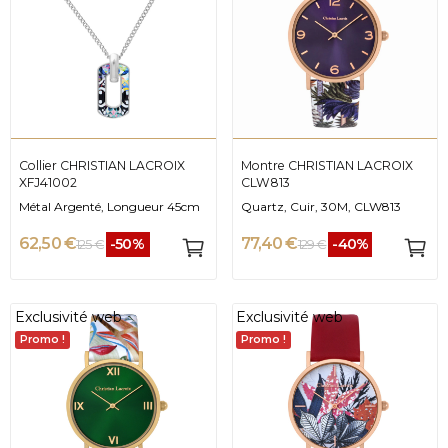
Collier CHRISTIAN LACROIX
Montre CHRISTIAN LACROIX
XFJ41002
CLW813
Métal Argenté, Longueur 45cm
Quartz, Cuir, 30M, CLW813
62,50 €
77,40 €
-50%
-40%
125 €
129 €
Exclusivité web
Exclusivité web
Promo !
Promo !