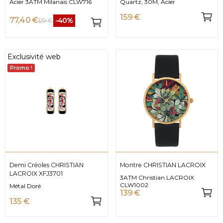
Acier 3ATM Milanais CLW716
Quartz, 30M, Acier
159 €
77,40 €
-40%
129 €
Exclusivité web
Promo !
Demi Créoles CHRISTIAN
Montre CHRISTIAN LACROIX
LACROIX XFJ3701
3ATM Christian LACROIX
CLW1002
Métal Doré
139 €
135 €