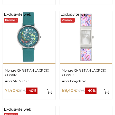
Exclusivité web
Exclusivité web
Promo !
Promo !
Montre CHRISTIAN LACROIX
Montre CHRISTIAN LACROIX
CLW512
CLW912
Acier 5ATM Cuir
Acier Inoxydable
71,40 €
89,40 €
-40%
-40%
119 €
149 €
Exclusivité web