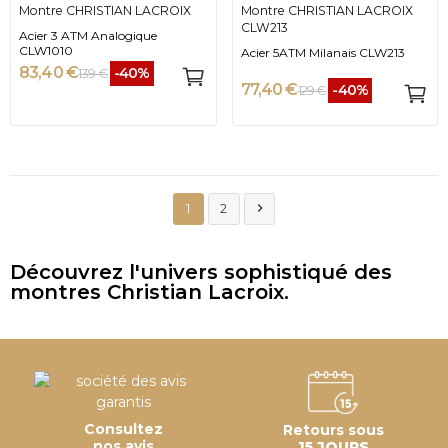
Montre CHRISTIAN LACROIX
Montre CHRISTIAN LACROIX
CLW213
Acier 3 ATM Analogique
CLW1010
Acier 5ATM Milanais CLW213
83,40 €
-40%
139 €
77,40 €
-40%
129 €

1
2
Découvrez l'univers sophistiqué des
montres Christian Lacroix.
Consultez
Retours sous
nos avis
15 JOURS