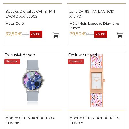
Boucles D'oreilles CHRISTIAN
Jonc CHRISTIAN LACROIX
LACROIX XFJ3902
XFJ1701
Métal Doré
Métal Noir, Laque et Diamètre
65mm
32,50 €
79,50 €
-50%
-50%
65 €
159 €
Exclusivité web
Exclusivité web
Promo !
Promo !
Montre CHRISTIAN LACROIX
Montre CHRISTIAN LACROIX
CLW716
CLW915