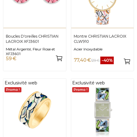
Boucles D'oreilles CHRISTIAN
Montre CHRISTIAN LACROIX
LACROIX XFJ3601
CLW910
Métal Argenté, Fleur Rose et
Acier Inoxydable
XFJ3601
59 €
77,40 €
-40%
129 €
Exclusivité web
Exclusivité web
Promo !
Promo !