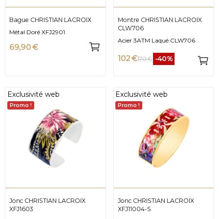
Bague CHRISTIAN LACROIX
Montre CHRISTIAN LACROIX
CLW706
Métal Doré XFJ2901
Acier 3ATM Laqué CLW706
69,90 €
102 €
-40%
170 €
Exclusivité web
Exclusivité web
Promo !
Promo !
Jonc CHRISTIAN LACROIX
Jonc CHRISTIAN LACROIX
XFJ1603
XFJ11004-S