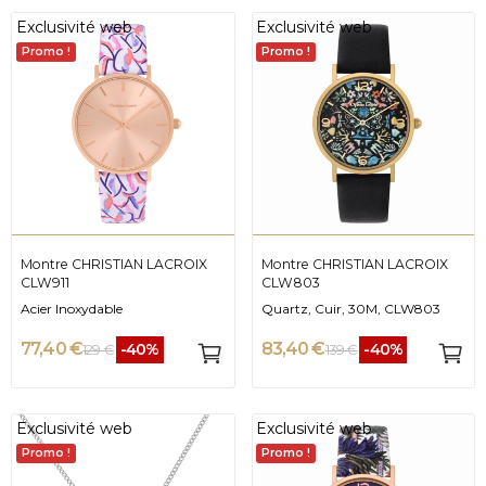
Exclusivité web
Exclusivité web
Promo !
Promo !
Montre CHRISTIAN LACROIX
Montre CHRISTIAN LACROIX
CLW911
CLW803
Acier Inoxydable
Quartz, Cuir, 30M, CLW803
77,40 €
83,40 €
-40%
-40%
129 €
139 €
Exclusivité web
Exclusivité web
Promo !
Promo !