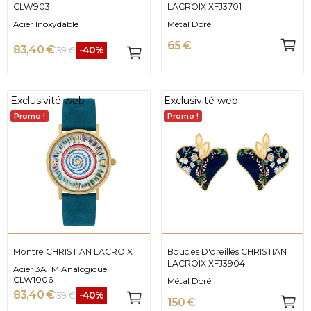
CLW903
LACROIX XFJ3701
Acier Inoxydable
Métal Doré
65 €
83,40 €
-40%
139 €
Exclusivité web
Exclusivité web
Promo !
Promo !
Montre CHRISTIAN LACROIX
Boucles D'oreilles CHRISTIAN
LACROIX XFJ3904
Acier 3ATM Analogique
CLW1006
Métal Doré
83,40 €
-40%
139 €
150 €