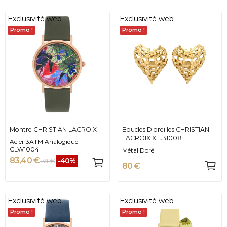
Exclusivité web
Exclusivité web
Promo !
Promo !
Montre CHRISTIAN LACROIX
Boucles D'oreilles CHRISTIAN
LACROIX XFJ31008
Acier 3ATM Analogique
CLW1004
Métal Doré
83,40 €
-40%
139 €
80 €
Exclusivité web
Exclusivité web
Promo !
Promo !