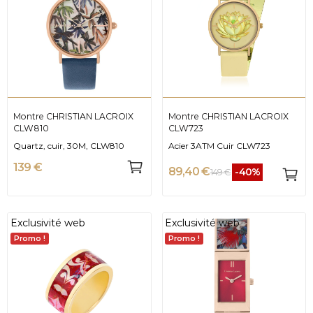
Montre CHRISTIAN LACROIX
Montre CHRISTIAN LACROIX
CLW810
CLW723
Quartz, cuir, 30M, CLW810
Acier 3ATM Cuir CLW723
139 €
89,40 €
-40%
149 €
Exclusivité web
Exclusivité web
Promo !
Promo !