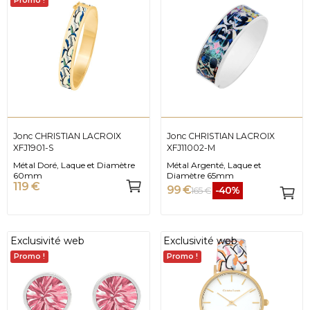
Promo !
Jonc CHRISTIAN LACROIX
Jonc CHRISTIAN LACROIX
XFJ1901-S
XFJ11002-M
Métal Doré, Laque et Diamètre
Métal Argenté, Laque et
60mm
Diamètre 65mm
119 €
99 €
-40%
165 €
Exclusivité web
Exclusivité web
Promo !
Promo !