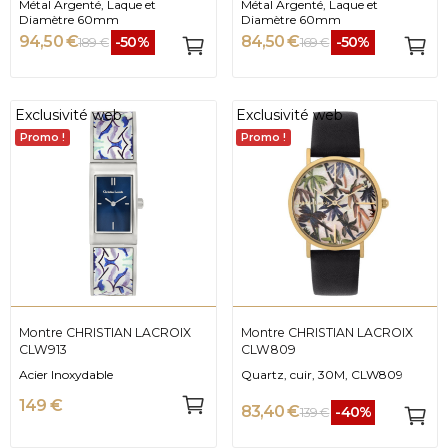
Métal Argenté, Laque et
Métal Argenté, Laque et
Diamètre 60mm
Diamètre 60mm
94,50 €
84,50 €
-50%
-50%
189 €
169 €
Exclusivité web
Exclusivité web
Promo !
Promo !
Montre CHRISTIAN LACROIX
Montre CHRISTIAN LACROIX
CLW913
CLW809
Acier Inoxydable
Quartz, cuir, 30M, CLW809
149 €
83,40 €
-40%
139 €