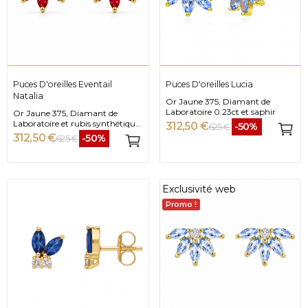
Puces D'oreilles Eventail
Puces D'oreilles Lucia
Natalia
Or Jaune 375, Diamant de
Laboratoire 0.23ct et saphir
Or Jaune 375, Diamant de
Laboratoire et rubis synthétique
312,50 €
-50%
625 €
4x2mm
312,50 €
-50%
625 €
Exclusivité web
Promo !