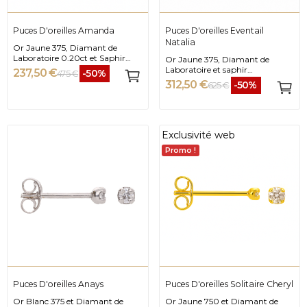
Puces D'oreilles Amanda
Puces D'oreilles Eventail
Natalia
Or Jaune 375, Diamant de
Laboratoire 0.20ct et Saphir
Or Jaune 375, Diamant de
synthétique
Laboratoire et saphir
237,50 €
-50%
475 €
synthétique 4x2mm
312,50 €
-50%
625 €
Exclusivité web
Promo !
Puces D'oreilles Anays
Puces D'oreilles Solitaire Cheryl
Or Blanc 375 et Diamant de
Or Jaune 750 et Diamant de