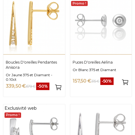
Promo !
Boucles D'oreilles Pendantes
Puces D'oreilles Aëlina
Anisora
Or Blanc 375 et Diamant
Or Jaune 375 et Diamant -
0.10ct
157,50 €
-50%
315 €
339,50 €
-50%
679 €
Exclusivité web
Promo !