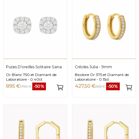
Puces D'oreilles Solitaire Sana
Créoles Julia - 9mm
Or Blanc 750 et Diamant de
Bicolore Or 375 et Diamant de
Laboratoire - 0.40ct
Laboratoire - 0.15ct
895 €
427,50 €
-50%
-50%
1 790 €
855 €