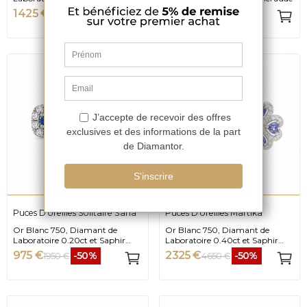
1 425 €
975 €
-50%
-50%
2 850 €
1 950 €
Puces D'oreilles Solitaire Sana
Puces D'oreilles Martika
Or Blanc 750, Diamant de
Or Blanc 750, Diamant de
Laboratoire 0.20ct et Saphir
Laboratoire 0.40ct et Saphir
Ceylan
Ceylan
975 €
2 325 €
-50%
-50%
1 950 €
4 650 €