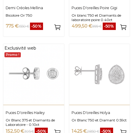
Demi Créoles Mellina
Puces D'oreilles Poire Gigi
Bicolore Or 750
Or blanc 750 et Diamants de
laboratoire poire 0.40ct
775 €
499,50 €
-50%
-50%
1 550 €
999 €
Exclusivité web
Promo !
Puces D'oreilles Hailey
Puces D'oreilles Holya
Or Blanc 375 et Diamants de
Or Blanc 750 et Diamant 0.59ct
Laboratoire - 0.10ct
152,50 €
1 425 €
-50%
-50%
305 €
2 850 €