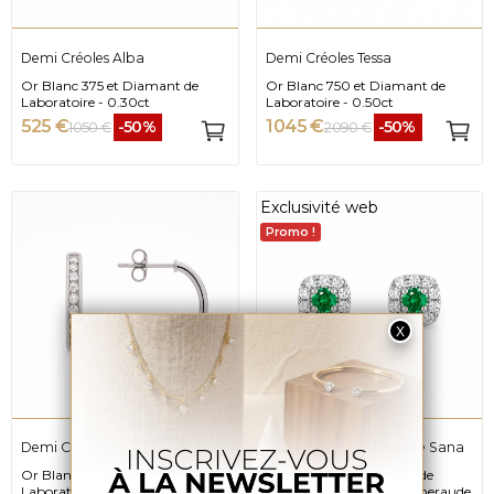
Demi Créoles Alba
Demi Créoles Tessa
Or Blanc 375 et Diamant de
Or Blanc 750 et Diamant de
Laboratoire - 0.30ct
Laboratoire - 0.50ct
525 €
1 045 €
-50%
-50%
1 050 €
2 090 €
Exclusivité web
Promo !
Demi Créoles Nola
Puces D'oreilles Solitaire Sana
Or Blanc 750 et Diamant de
Or Blanc 750, Diamant de
Laboratoire - 0.90ct
Laboratoire 0.20ct et Emeraude