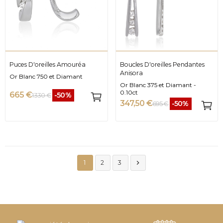
Puces D'oreilles Amouréa
Boucles D'oreilles Pendantes
Anisora
Or Blanc 750 et Diamant
Or Blanc 375 et Diamant -
0.10ct
665 €
-50%
1 330 €
347,50 €
-50%
695 €

1
2
3