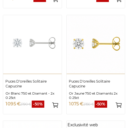
Puces D'oreilles Solitaire
Puces D'oreilles Solitaire
Capucine
Capucine
Or Blanc 750 et Diamant - 2x
Or Jaune 750 et Diamants 2x
0.25ct
0.25ct
1 095 €
1 075 €
-50%
-50%
2 190 €
2 150 €
Exclusivité web