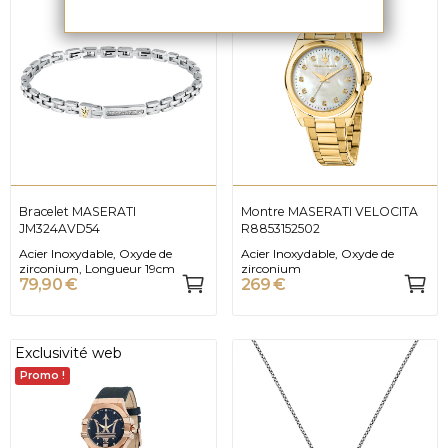
Promo !
Bracelet MASERATI
Montre MASERATI VELOCITA
JM324AVD54
R8853152502
Acier Inoxydable, Oxyde de
Acier Inoxydable, Oxyde de
zirconium, Longueur 19cm
zirconium
79,90 €
269 €
Exclusivité web
Promo !