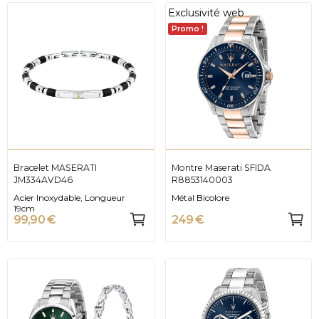
Exclusivité web
Promo !
Bracelet MASERATI
Montre Maserati SFIDA
JM334AVD46
R8853140003
Acier Inoxydable, Longueur
Métal Bicolore
19cm
99,90 €
249 €