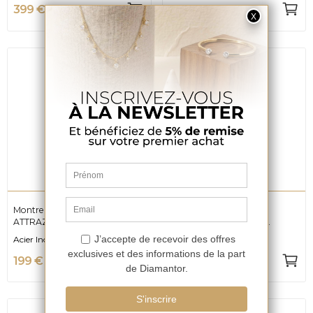
399 €
279 €
Montre MASERATI
Montre Automatique
ATTRAZIONE R8853151011
MASERATI SUCCESSO
R8823121001
Acier Inoxydable
Métal, Longueur 22cm
199 €
369 €
Exclusivité web