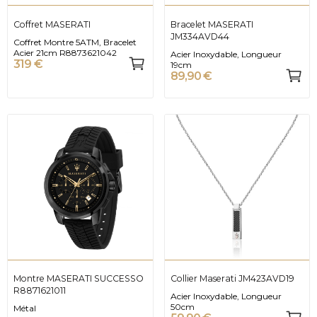
Coffret MASERATI
Bracelet MASERATI
JM334AVD44
Coffret Montre 5ATM, Bracelet
Acier 21cm R8873621042
Acier Inoxydable, Longueur
319 €
19cm
89,90 €
Montre MASERATI SUCCESSO
Collier Maserati JM423AVD19
R8871621011
Acier Inoxydable, Longueur
50cm
Métal