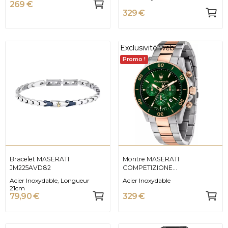
269 €
329 €
Exclusivité web
Promo !
Bracelet MASERATI
Montre MASERATI
JM225AVD82
COMPETIZIONE
R8873600004
Acier Inoxydable, Longueur
Acier Inoxydable
21cm
79,90 €
329 €