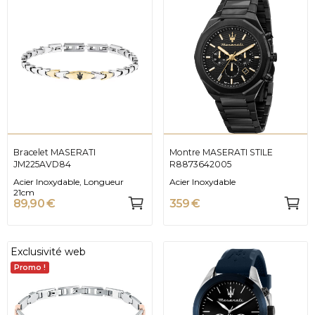
Bracelet MASERATI
Montre MASERATI STILE
JM225AVD84
R8873642005
Acier Inoxydable, Longueur
Acier Inoxydable
21cm
89,90 €
359 €
Exclusivité web
Promo !