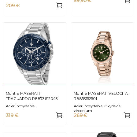
59,90 €
209 €
Montre MASERATI
Montre MASERATI VELOCITA
TRAGUARDO R8873612043
R8853152501
Acier Inoxydable
Acier Inoxydable, Oxyde de
zirconium
319 €
269 €