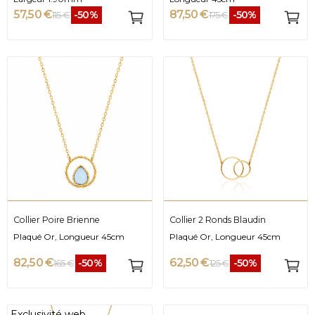
57,50 €
87,50 €
-50%
-50%
115 €
175 €
Collier Poire Brienne
Collier 2 Ronds Blaudin
Plaqué Or, Longueur 45cm
Plaqué Or, Longueur 45cm
82,50 €
62,50 €
-50%
-50%
165 €
125 €
Exclusivité web