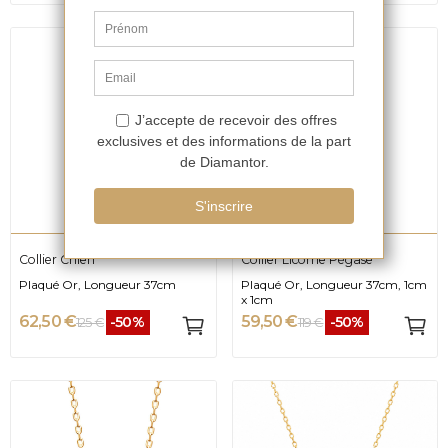
Collier Chien
Collier Licorne Pégase
Plaqué Or, Longueur 37cm
Plaqué Or, Longueur 37cm, 1cm
x 1cm
62,50 €
59,50 €
-50%
-50%
125 €
119 €