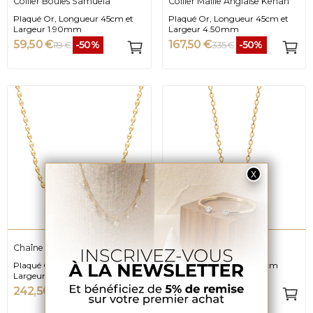
Collier Boules Samuela
Collier Maille Anglaise Kenan
Plaqué Or, Longueur 45cm et
Plaqué Or, Longueur 45cm et
Largeur 1.90mm
Largeur 4.50mm
59,50 €
167,50 €
-50%
-50%
119 €
335 €
Chaîne Grain De Café Rhévan
Collier Arc
Plaqué Or, Longueur 55cm,
Plaqué Or, Longueur 37cm
Largeur 6mm
242,50 €
62,50 €
-50%
-50%
485 €
125 €