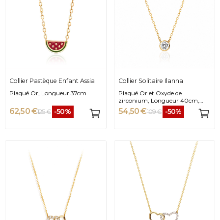
Collier Pastèque Enfant Assia
Collier Solitaire Ilanna
Plaqué Or, Longueur 37cm
Plaqué Or et Oxyde de
zirconium, Longueur 40cm,
6mm
62,50 €
54,50 €
-50%
-50%
125 €
109 €