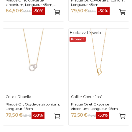
Plaqué Or et Oxyde de
Plaqué Or, Oxyde de zirconium,
zirconium, Longueur 45cm,
Longueur 45cm
6mm
64,50 €
79,50 €
-50%
-50%
129 €
159 €
Exclusivité web
Promo !
Colleir Rhaella
Collier Coeur José
Plaqué Or, Oxyde de zirconium,
Plaqué Or et Oxyde de
Longueur 45cm
zirconium, Longueur 45cm
79,50 €
72,50 €
-50%
-50%
159 €
145 €