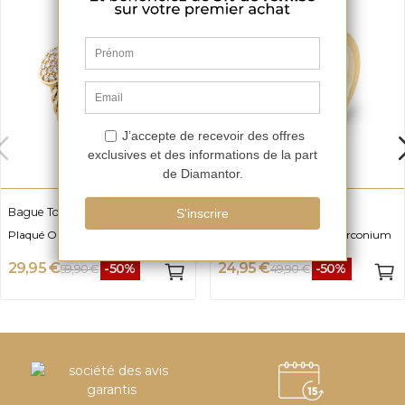
Bague Torsade Avrilina
Bague Aquila
Plaqué Or et Oxyde de zirconium
Plaqué Or et Oxyde de zirconium
29,95 €
24,95 €
-50%
-50%
59,90 €
49,90 €