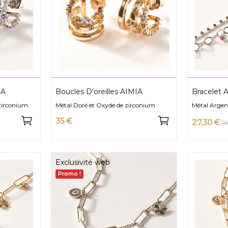
IA
Boucles D'oreilles AIMIA
Bracelet 
zirconium
Métal Doré et Oxyde de zirconium
Métal Argent
35 €
27,30 €
39
Exclusivité web
Promo !