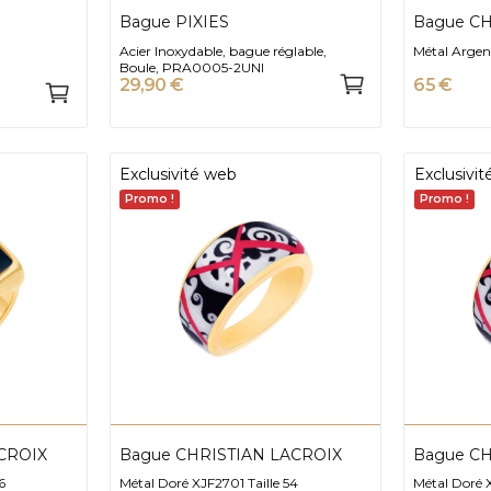
Bague PIXIES
Bague CH
Acier Inoxydable, bague réglable,
Métal Argen
Boule, PRA0005-2UNI
29,90 €
65 €
Exclusivité web
Exclusivi
Promo !
Promo !
CROIX
Bague CHRISTIAN LACROIX
Bague CH
6
Métal Doré XJF2701 Taille 54
Métal Doré X