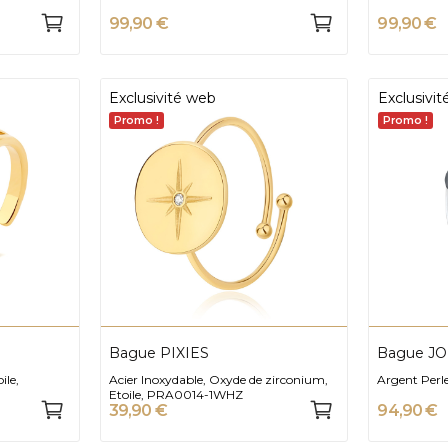
99,90 €
99,90 €
Exclusivité web
Exclusivi
Promo !
Promo !
Bague PIXIES
Bague J
ile,
Acier Inoxydable, Oxyde de zirconium,
Argent Perl
Etoile, PRA0014-1WHZ
39,90 €
94,90 €