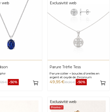
té web
Exclusivité web
dison
Parure Trèfle Tess
phir
Parure collier + boucles d'oreilles en
argent et oxyde de Zirconium
49,95 €
-50%
-50%
729 €
99,90 €
Exclusivité web
Promo !