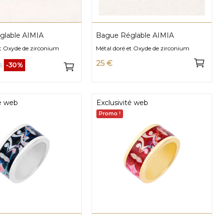
glable AIMIA
Bague Réglable AIMIA
et Oxyde de zirconium
Métal doré et Oxyde de zirconium
25 €
-30%
€
té web
Exclusivité web
Promo !