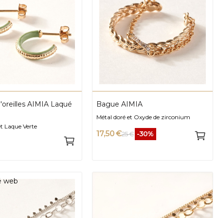
'oreilles AIMIA Laqué
Bague AIMIA
Métal doré et Oxyde de zirconium
t Laque Verte
17,50 €
-30%
25 €
té web