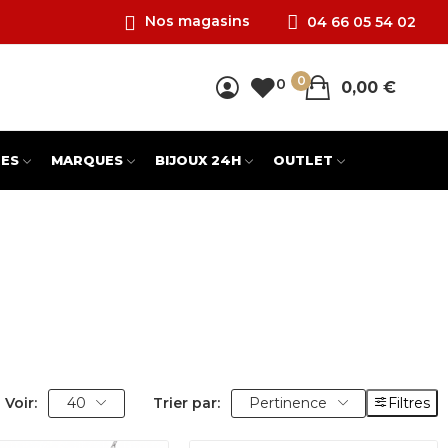
Nos magasins
04 66 05 54 02
0
0
0,00 €
ES
MARQUES
BIJOUX 24H
OUTLET
Voir:
40
Trier par:
Pertinence
Filtres