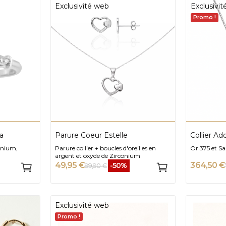
Exclusivité web
Exclusivi
Promo !
a
Parure Coeur Estelle
Collier Ad
onium,
Parure collier + boucles d'oreilles en
Or 375 et Sa
argent et oxyde de Zirconium
49,95 €
364,50 €
-50%
99,90 €
Exclusivité web
Promo !