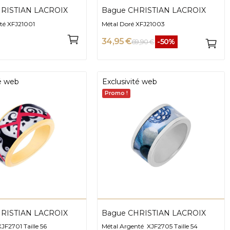
RISTIAN LACROIX
Bague CHRISTIAN LACROIX
té XFJ21001
Métal Doré XFJ21003
34,95 €
-50%
69,90 €
té web
Exclusivité web
Promo !
RISTIAN LACROIX
Bague CHRISTIAN LACROIX
JF2701 Taille 56
Métal Argenté XJF2705 Taille 54