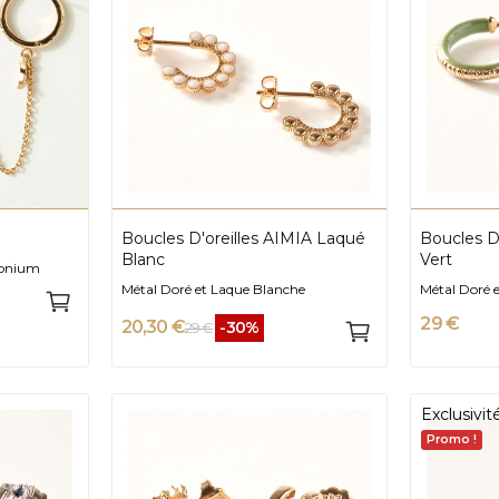
Boucles D'oreilles AIMIA Laqué
Boucles D
Blanc
Vert
rconium
Métal Doré et Laque Blanche
Métal Doré e
29 €
20,30 €
-30%
29 €
Exclusivi
Promo !