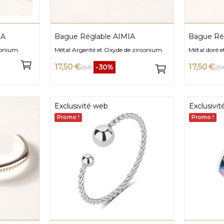
IA
Bague Réglable AIMIA
Bague Ré
conium
Métal Argenté et Oxyde de zirconium
Métal doré 
17,50 €
17,50 €
-30%
25 €
25 
Exclusivité web
Exclusivi
Promo !
Promo !