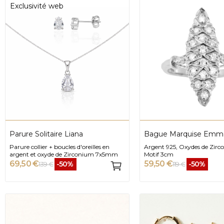
Exclusivité web
Parure Solitaire Liana
Bague Marquise Emm
Parure collier + boucles d'oreilles en
Argent 925, Oxydes de Zirc
argent et oxyde de Zirconium 7x5mm
Motif 3cm
69,50 €
59,50 €
-50%
-50%
139 €
119 €