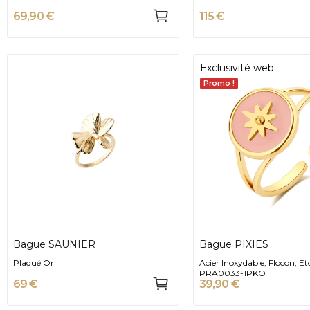
69,90 €
115 €
Exclusivité web
Promo !
Bague SAUNIER
Bague PIXIES
Plaqué Or
Acier Inoxydable, Flocon, Eto
PRA0033-1PKO
69 €
39,90 €