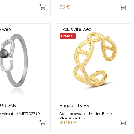
65 €
té web
Exclusivité web
Promo !
OURDAN
Bague PIXIES
e Hématite AJF170274R
Acier Inoxydable, Marine Barrée,
PRA0024-1UNI
39,90 €