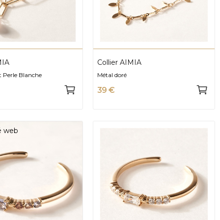
MIA
Collier AIMIA
t Perle Blanche
Métal doré
39 €
té web