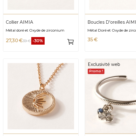
Collier AIMIA
Boucles D'oreilles AIM
Métal doré et Oxyde de zirconium
Métal Doré et Oxyde de zir
35 €
27,30 €
-30%
39 €
Exclusivité web
Promo !