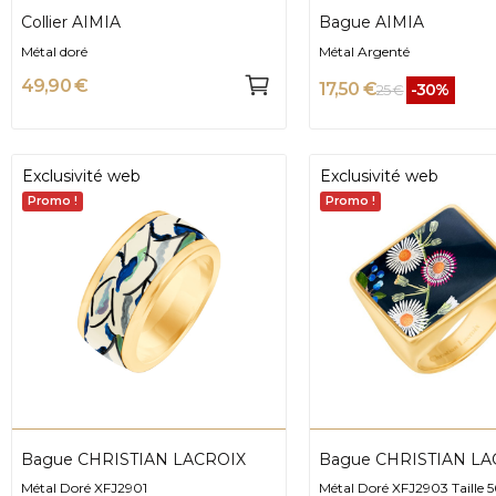
Collier AIMIA
Bague AIMIA
Métal doré
Métal Argenté
49,90 €
17,50 €
-30%
25 €
Exclusivité web
Exclusivité web
Promo !
Promo !
Bague CHRISTIAN LACROIX
Bague CHRISTIAN LA
Métal Doré XFJ2901
Métal Doré XFJ2903 Taille 5