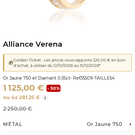
Alliance Verena
Golden Ticket : cet article vous rapporte 225,00 € en bon
🎁
d'achat, à utiliser du 12/10/2026 au 31/12/2026*
Or Jaune 750 et Diamant 0.35ct
- Ref
35509-TAILLE54
1 125,00 €
- 50%
ou 4x 281.25 €
i
2 250,00 €
MÉTAL
Or Jaune 750