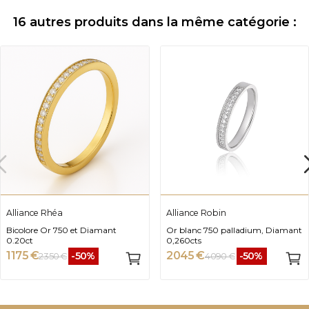
16 autres produits dans la même catégorie :
Alliance Rhéa
Alliance Robin
Bicolore Or 750 et Diamant
Or blanc 750 palladium, Diamant
0.20ct
0,260cts
1 175 €
2 045 €
-50%
-50%
2 350 €
4 090 €