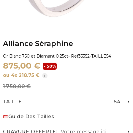
Alliance Séraphine
Or Blanc 750 et Diamant 0.25ct
- Ref
35352-TAILLE54
875,00 €
- 50%
ou 4x 218.75 €
i
1 750,00 €
TAILLE
54
Guide Des Tailles
GRAVURE OFFERTE:
Votre message ici