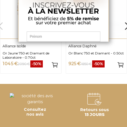
Alliance Isolde
Alliance Daphné
Or Jaune 750 et Diamant de
Or Blanc 750 et Diamant - 0.50ct
Laboratoire - 0.70ct
1 045 €
925 €
-50%
-50%
2 090 €
1 850 €
Consultez
Retours sous
nos avis
15 JOURS