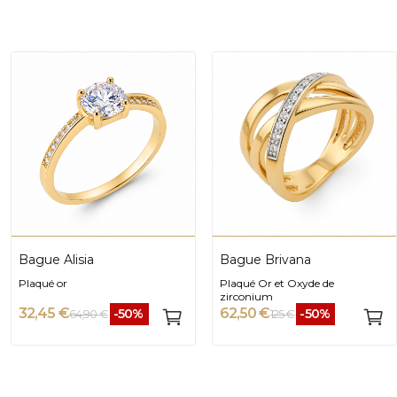
Bague Alisia
Bague Brivana
Plaqué or
Plaqué Or et Oxyde de
zirconium
32,45 €
62,50 €
-50%
-50%
64,90 €
125 €