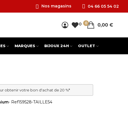
Nos magasins
04 66 05 54 02
0
0
0,00 €
ES
MARQUES
BIJOUX 24H
OUTLET
ur obtenir votre bon d'achat de 20 %*
nium
- Ref
159528-TAILLE54