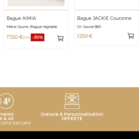
Bague AIMIA
Bague JACKIE Couronne
Métal Jaune, Bague réglable
Or Jaune 585
1 250 €
17,50 €
-30%
25 €
ments
Gravure & Personnalisation
X & 4X
OFFERTE
r carte bancaire