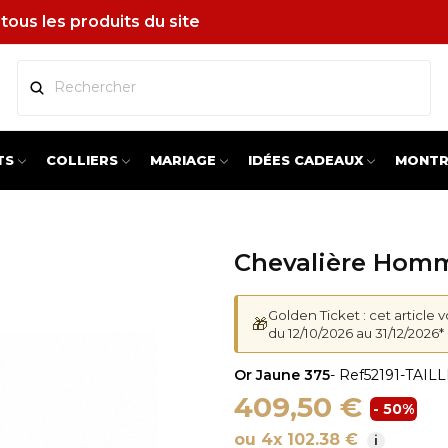
tous les produits du site
TS
COLLIERS
MARIAGE
IDÉES CADEAUX
MONTR
Chevalière Hom
Golden Ticket : cet article 
🎁
du 12/10/2026 au 31/12/2026*
Or Jaune 375
- Ref
52191-TAIL
409,50 €
- 50%
ou 4x 102.38 €
i