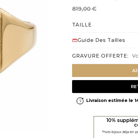
819,00 €
TAILLE
Guide Des Tailles
GRAVURE OFFERTE:
Vo
AJ
RE
Livraison estimée le 
10% supplém
c
*hors bijoux déja en 