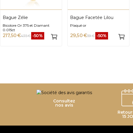
Bague Zélie
Bague Facetée Lilou
Bicolore Or 375 et Diamant
Plaqué or
0.015ct
217,50 €
29,50 €
-50%
-50%
435 €
59 €
Consultez
nos avis
Retour
15 J