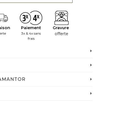
aison
Paiement
Gravure
erte
3x & 4x sans
offerte
frais
IAMANTOR