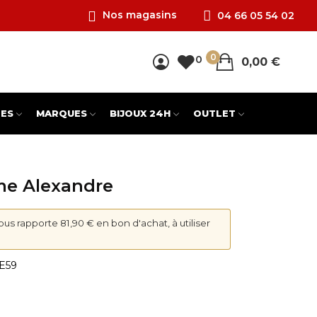
Nos magasins
04 66 05 54 02
0
0
0,00 €
ES
MARQUES
BIJOUX 24H
OUTLET
me Alexandre
vous rapporte 81,90 € en bon d'achat, à utiliser
LE59