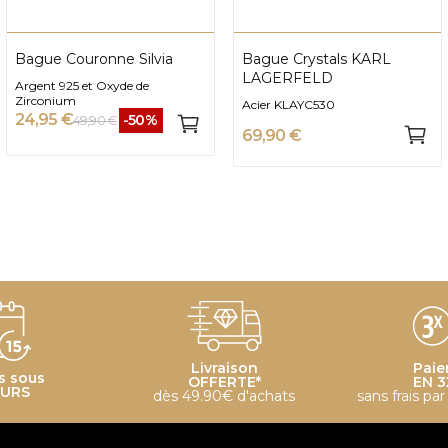
Bague Couronne Silvia
Bague Crystals KARL
LAGERFELD
Argent 925 et Oxyde de
Zirconium
Acier KLAYC530
24,95 €
-50%
49,90 €
69,90 €
Livraison
Paie
s sous
OFFERTE*
EN 3
OURS
dès 49.90€ d'achats
sans frais pa