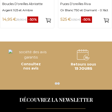
Boucles D'oreilles Abricette
Puces D'oreilles Riva
Argent 925 et Ambre
Or Blanc 750 et Diamant - 0.16ct
14,95 €
525 €
-50%
-50%
29,90 €
1 050 €
Consultez
Retours sous
nos avis
15 JOURS
DÉCOUVREZ LA NEWSLETTER