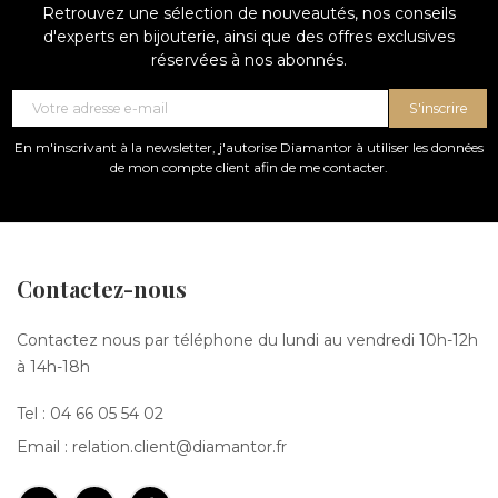
Retrouvez une sélection de nouveautés, nos conseils
d'experts en bijouterie, ainsi que des offres exclusives
réservées à nos abonnés.
S'inscrire
En m'inscrivant à la newsletter, j'autorise Diamantor à utiliser les données
de mon compte client afin de me contacter.
Contactez-nous
Contactez nous par téléphone du lundi au vendredi 10h-12h
à 14h-18h
Tel :
04 66 05 54 02
Email :
relation.client@diamantor.fr