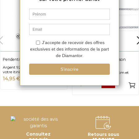
Pendentif Initiale Luane
Gourmette Identité Ourson
Enfant Albane
Argent 925 et 1.4 cm Choisissez
votre itinitale
Argent 925, Longueur 16cm et
Largeur 2.50mm
14,95 €
-50%
29,90 €
97,50 €
-50%
195 €
Consultez
Retours sous