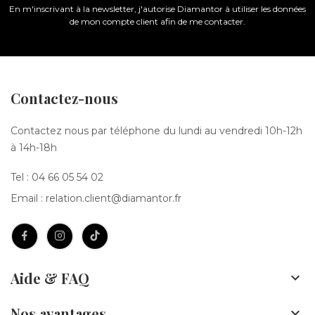
En m'inscrivant à la newsletter, j'autorise Diamantor à utiliser les données
de mon compte client afin de me contacter.
Contactez-nous
Contactez nous par téléphone du lundi au vendredi 10h-12h
à 14h-18h
Tel :
04 66 05 54 02
Email :
relation.client@diamantor.fr
Aide & FAQ

Nos avantages
