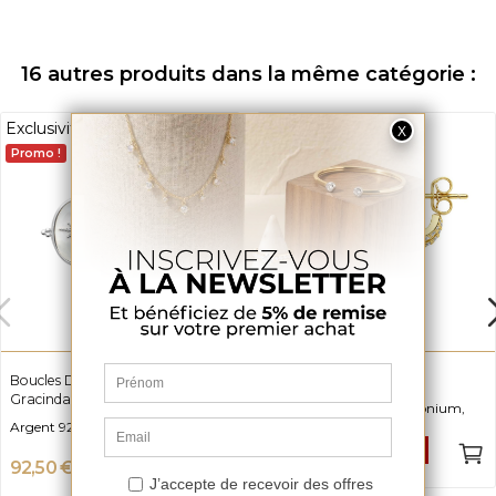
16 autres produits dans la même catégorie :
Exclusivité web
Promo !
Boucles D'oreilles Soleil Nacre
Demi Créoles Isobel
Gracinda
Vermeil et Oxyde de zirconium,
Longueur 10mm
Argent 925 et Oxyde de zirconium
29,95 €
-50%
59,90 €
92,50 €
-50%
185 €