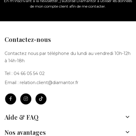
En m'inscrivant à la newsletter, j'autorise Diamantor à utiliser les données
de mon compte client afin de me contacter.
Contactez-nous
Contactez nous par téléphone du lundi au vendredi 10h-12h
à 14h-18h
Tel :
04 66 05 54 02
Email :
relation.client@diamantor.fr
Aide & FAQ

Nos avantages
