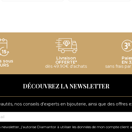
Livraison
Paie
s sous
OFFERTE*
EN 3
OURS
dès 49.90€ d'achats
sans frais pa
DÉCOUVREZ LA NEWSLETTER
tés, nos conseils d'experts en bijouterie, ainsi que des offres 
 newsletter, j'autorise Diamantor à utiliser les données de mon compte client 