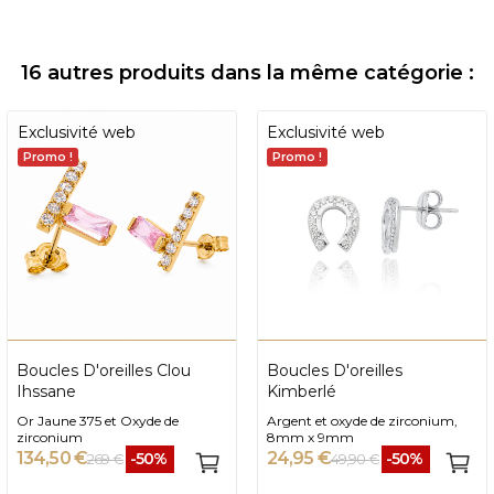
16 autres produits dans la même catégorie :
Exclusivité web
Exclusivité web
Promo !
Promo !
Boucles D'oreilles Clou
Boucles D'oreilles
Ihssane
Kimberlé
Or Jaune 375 et Oxyde de
Argent et oxyde de zirconium,
zirconium
8mm x 9mm
134,50 €
24,95 €
-50%
-50%
269 €
49,90 €