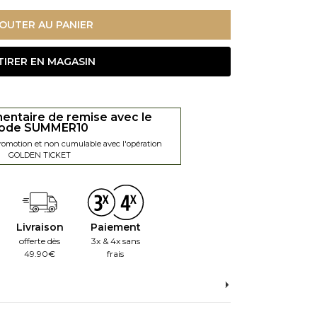
OUTER AU PANIER
TIRER EN MAGASIN
entaire de remise avec le
ode SUMMER10
promotion et non cumulable avec l'opération
GOLDEN TICKET
Livraison
Paiement
offerte dès
3x & 4x sans
49.90€
frais