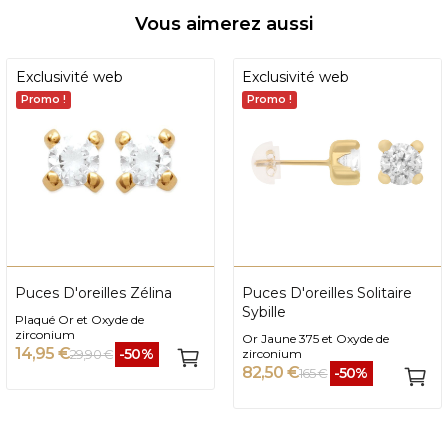
Vous aimerez aussi
Exclusivité web
Exclusivité web
Promo !
Promo !
Puces D'oreilles Zélina
Puces D'oreilles Solitaire
Sybille
Plaqué Or et Oxyde de
zirconium
Or Jaune 375 et Oxyde de
14,95 €
-50%
29,90 €
zirconium
82,50 €
-50%
165 €