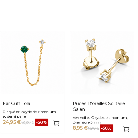
Ear Cuff Lola
Puces D'oreilles Solitaire
Galen
Plaqué or, oxyde de zirconium
et demi paire
Vermeil et Oxyde de zirconium,
24,95 €
-50%
49,90 €
Diamètre 3mm
8,95 €
-50%
17,90 €