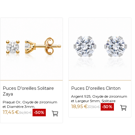
Puces D'oreilles Solitaire
Puces D'oreilles Clinton
Zaya
Argent 925, Oxyde de zirconium
et Largeur 5mm, Solitaire
Plaqué Or, Oxyde de zirconium
18,95 €
-50%
et Diamètre 3mm,
37,90 €
17,45 €
-50%
34,90 €