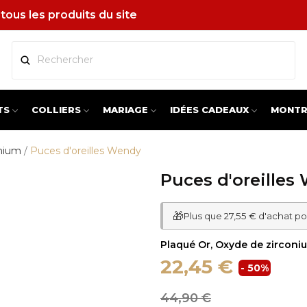
tous les produits du site
TS
COLLIERS
MARIAGE
IDÉES CADEAUX
MONTR
onium
Puces d'oreilles Wendy
Puces d'oreilles
🎁
Plus que 27,55 € d'achat po
Plaqué Or, Oxyde de zirconi
22,45 €
- 50%
44,90 €