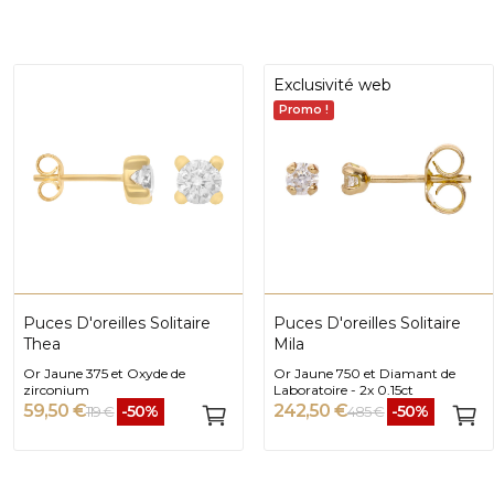
Exclusivité web
Promo !
Puces D'oreilles Solitaire
Puces D'oreilles Solitaire
Thea
Mila
Or Jaune 375 et Oxyde de
Or Jaune 750 et Diamant de
zirconium
Laboratoire - 2x 0.15ct
59,50 €
242,50 €
-50%
-50%
119 €
485 €