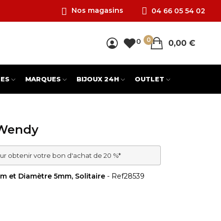
Nos magasins
04 66 05 54 02
0
0
0,00 €
ES
MARQUES
BIJOUX 24H
OUTLET
 Wendy
ur obtenir votre bon d'achat de 20 %*
um et Diamètre 5mm, Solitaire
- Ref
28539