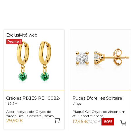
Exclusivité web
Promo !
Créoles PIXIES PEH0082-
Puces D'oreilles Solitaire
1GRE
Zaya
Acier Inoxydable, Oxyde de
Plaqué Or, Oxyde de zirconium
zirconium, Diametre 10mm
et Diamètre 3mm,
29,90 €
17,45 €
-50%
34,90 €