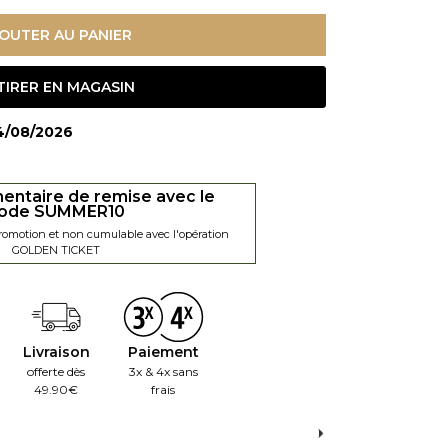
OUTER AU PANIER
TIRER EN MAGASIN
14/08/2026
entaire de remise avec le
ode SUMMER10
promotion et non cumulable avec l'opération
GOLDEN TICKET
Livraison
Paiement
offerte dès
3x & 4x sans
49.90€
frais