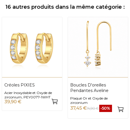
16 autres produits dans la même catégorie :
Créoles PIXIES
Boucles D'oreilles
Pendantes Aveline
Acier Inoxydable et Oxyde de
zirconium, PEY0077-1WHT
Plaqué Or et Oxyde de
39,90 €
zirconium
37,45 €
-50%
74,90 €