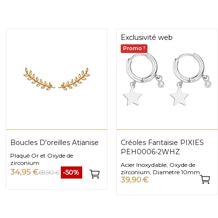
Exclusivité web
Promo !
Boucles D'oreilles Atianise
Créoles Fantaisie PIXIES
PEH0006-2WHZ
Plaqué Or et Oxyde de
zirconium
Acier Inoxydable, Oxyde de
34,95 €
-50%
69,90 €
zirconium, Diametre 10mm
39,90 €