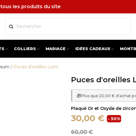
tous les produits du site
TS
COLLIERS
MARIAGE
IDÉES CADEAUX
MONTR
onium
Puces d'oreilles Lumi
Puces d'oreilles
🎁
Plus que 20,00 € d'achat p
Plaqué Or et Oxyde de zirc
30,00 €
- 50%
60,00 €