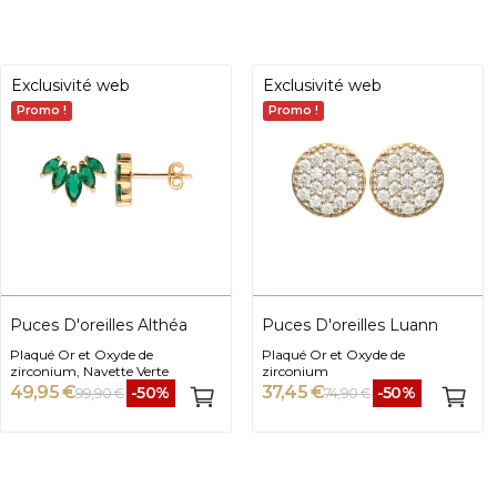
Exclusivité web
Exclusivité web
Promo !
Promo !
Puces D'oreilles Althéa
Puces D'oreilles Luann
Plaqué Or et Oxyde de
Plaqué Or et Oxyde de
zirconium, Navette Verte
zirconium
49,95 €
37,45 €
-50%
-50%
99,90 €
74,90 €