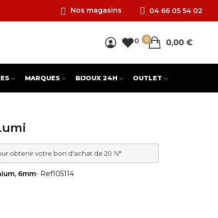
Nos magasins
04 66 05 54 02
0
0
0,00 €
ES
MARQUES
BIJOUX 24H
OUTLET
 Lumi
our obtenir votre bon d'achat de 20 %*
onium, 6mm
- Ref
105114