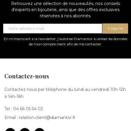
Retrouvez une sélection de nouveautés, nos conseils
d'experts en bijouterie, ainsi que des offres exclusives
réservées à nos abonnés.
S'inscrire
En m'inscrivant à la newsletter, j'autorise Diamantor à utiliser les données
de mon compte client afin de me contacter.
Contactez-nous
Contactez nous par téléphone du lundi au vendredi 10h-12h
à 14h-18h
Tel :
04 66 05 54 02
Email :
relation.client@diamantor.fr