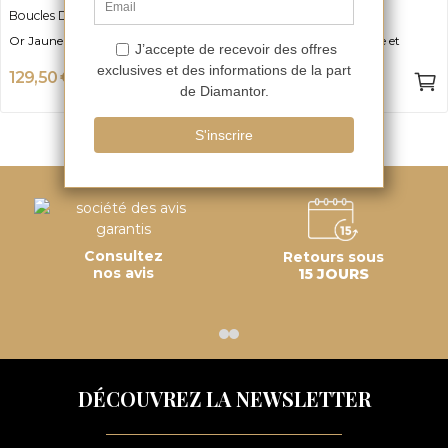
Boucles D'oreilles Solitaire Ylane
Puces D'oreilles Léona
Or Jaune 375 et Emeraude, 3mm
Or Jaune 750, Emeraude et
Diamant - 0.16ct
129,50 €
575 €
-50%
-50%
259 €
1 150 €
Consultez
Retours sous
nos avis
15 JOURS
DÉCOUVREZ LA NEWSLETTER