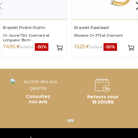
Bracelet Rivière Roshni
Bracelet Raselased
Or Jaune 750, Diamant et
Bicolore Or 375 et Diamant
Longueur 18cm
7 495 €
1 525 €
-50%
-50%
14 990 €
3 050 €
Consultez
Retours sous
nos avis
15 JOURS