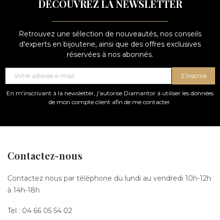
DÉCOUVREZ LA NEWSLETTER
Retrouvez une sélection de nouveautés, nos conseils
d'experts en bijouterie, ainsi que des offres exclusives
réservées à nos abonnés.
S'inscrire
En m'inscrivant à la newsletter, j'autorise Diamantor à utiliser les données
de mon compte client afin de me contacter.
Contactez-nous
Contactez nous par téléphone du lundi au vendredi 10h-12h
à 14h-18h
Tel :
04 66 05 54 02