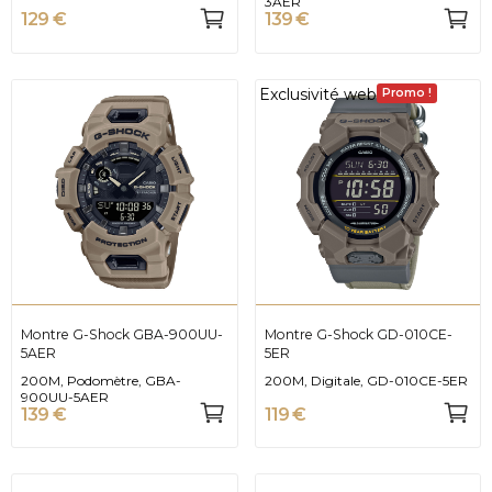
3AER
129 €
139 €
Exclusivité web
Promo !
Montre G-Shock GBA-900UU-
Montre G-Shock GD-010CE-
5AER
5ER
200M, Podomètre, GBA-
200M, Digitale, GD-010CE-5ER
900UU-5AER
139 €
119 €