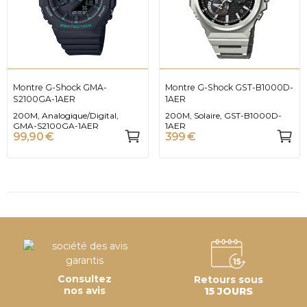
Montre G-Shock GMA-
Montre G-Shock GST-B1000D-
S2100GA-1AER
1AER
200M, Analogique/Digital,
200M, Solaire, GST-B1000D-
GMA-S2100GA-1AER
1AER
99,90 €
399 €
Consultez
Retours sous
nos avis
15 JOURS