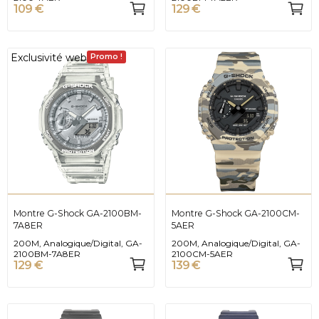
109 €
129 €
Exclusivité web
Promo !
Montre G-Shock GA-2100BM-
Montre G-Shock GA-2100CM-
7A8ER
5AER
200M, Analogique/Digital, GA-
200M, Analogique/Digital, GA-
2100BM-7A8ER
2100CM-5AER
129 €
139 €