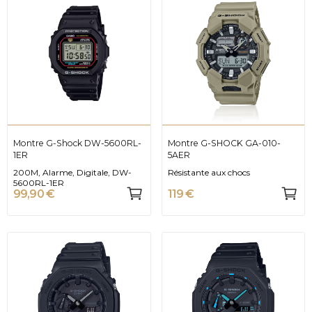
Montre G-Shock DW-5600RL-
Montre G-SHOCK GA-010-
1ER
5AER
200M, Alarme, Digitale, DW-
Résistante aux chocs
5600RL-1ER
99,90 €
119 €