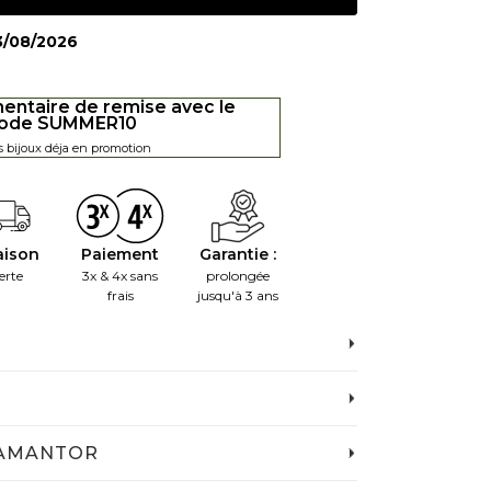
13/08/2026
entaire de remise avec le
ode SUMMER10
s bijoux déja en promotion
aison
Paiement
Garantie :
erte
3x & 4x sans
prolongée
frais
jusqu'à 3 ans
IAMANTOR