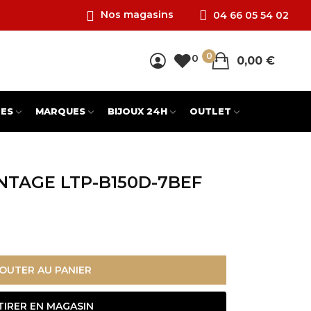
Nos magasins
04 66 05 54 02
0
0
0,00 €
ES
MARQUES
BIJOUX 24H
OUTLET
INTAGE LTP-B150D-7BEF
OUTER AU PANIER
TIRER EN MAGASIN