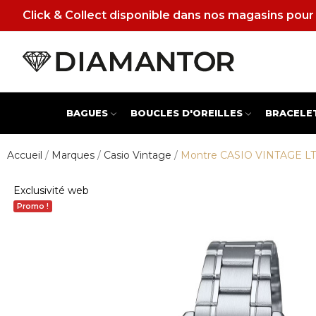
Click & Collect disponible dans nos magasins pour 
BAGUES
BOUCLES D'OREILLES
BRACELE
Accueil
Marques
Casio Vintage
Montre CASIO VINTAGE L
Exclusivité web
Promo !