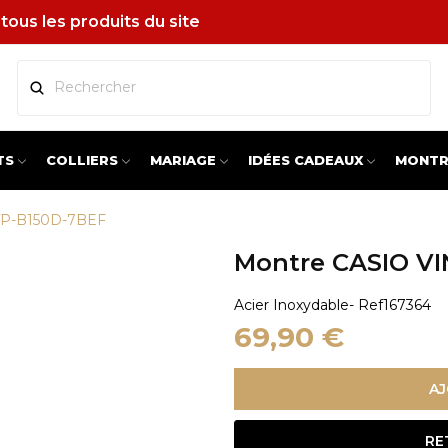
tous les produits du site
TS
COLLIERS
MARIAGE
IDÉES CADEAUX
MONTR
TP-B150D-7BEF
Montre CASIO V
Acier Inoxydable
- Ref
167364
69,90 €
AJ
RE