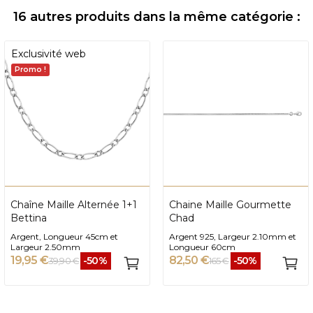
16 autres produits dans la même catégorie :
Exclusivité web
Promo !
Chaîne Maille Alternée 1+1
Chaine Maille Gourmette
Bettina
Chad
Argent, Longueur 45cm et
Argent 925, Largeur 2.10mm et
Largeur 2.50mm
Longueur 60cm
19,95 €
82,50 €
-50%
-50%
39,90 €
165 €