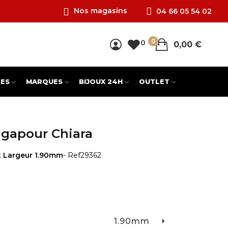
Nos magasins
04 66 05 54 02
0
0
0,00 €
ES
MARQUES
BIJOUX 24H
OUTLET
ngapour Chiara
t Largeur 1.90mm
- Ref
29362
1.90mm