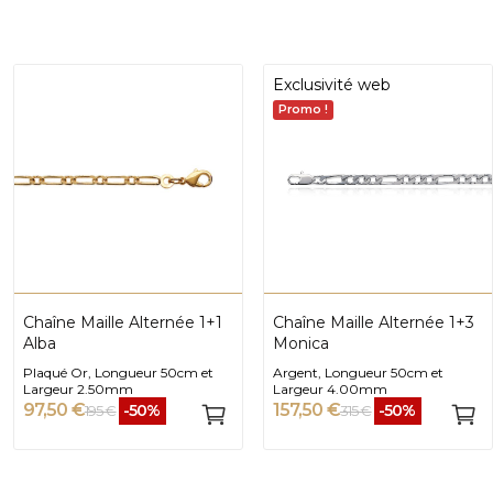
Exclusivité web
Promo !
Chaîne Maille Alternée 1+1
Chaîne Maille Alternée 1+3
Alba
Monica
Plaqué Or, Longueur 50cm et
Argent, Longueur 50cm et
Largeur 2.50mm
Largeur 4.00mm
97,50 €
157,50 €
-50%
-50%
195 €
315 €