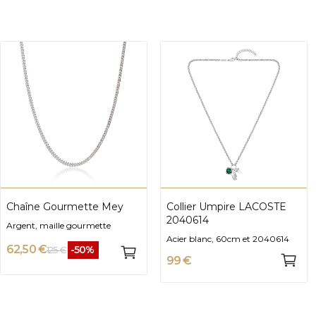
Chaîne Gourmette Mey
Collier Umpire LACOSTE
2040614
Argent, maille gourmette
Acier blanc, 60cm et 2040614
62,50 €
-50%
125 €
99 €