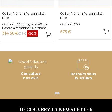
Collier Prénom Personnalisé
Collier Prénom Personnalisé
Bree
Bree
Or Jaune 375, Longueur 40cm,
Or Jaune 750
Pensez a renseigner le prénom
575 €
avant l'ajout au panier
314,50 €
-50%
629 €
Consultez
Retours sous
nos avis
15 JOURS
DÉCOUVREZ LA NEWSLETTER