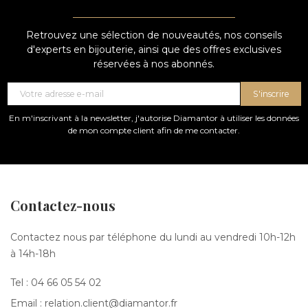
Retrouvez une sélection de nouveautés, nos conseils
d'experts en bijouterie, ainsi que des offres exclusives
réservées à nos abonnés.
S'inscrire
En m'inscrivant à la newsletter, j'autorise Diamantor à utiliser les données
de mon compte client afin de me contacter.
Contactez-nous
Contactez nous par téléphone du lundi au vendredi 10h-12h
à 14h-18h
Tel :
04 66 05 54 02
Email :
relation.client@diamantor.fr