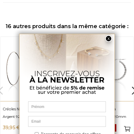
16 autres produits dans la même catégorie :
Créoles Noreen
Créoles Lapidées Odessa
Argent 925, Diamètre 60mm
Argent 925 et Diamètre 20mm
39,95 €
24,95 €
-50%
-50%
79,90 €
49,90 €