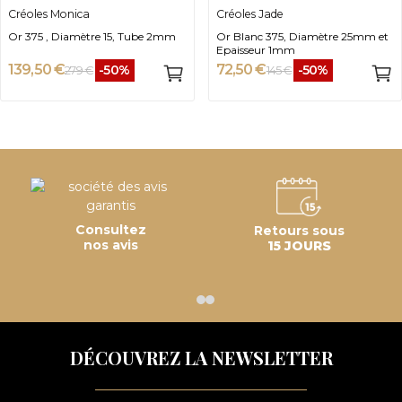
Créoles Monica
Créoles Jade
Or 375 , Diamètre 15, Tube 2mm
Or Blanc 375, Diamètre 25mm et
Epaisseur 1mm
139,50 €
72,50 €
-50%
-50%
279 €
145 €
Consultez
Retours sous
nos avis
15 JOURS
DÉCOUVREZ LA NEWSLETTER