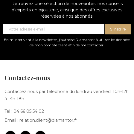
Retrouvez une sélection de nouveautés, nos conseils
d'experts en bijouterie, ainsi que des offres exclusives
réservées à nos abonnés.
S'inscrire
En m'inscrivant à la newsletter, j'autorise Diamantor à utiliser les données
de mon compte client afin de me contacter.
Contactez-nous
Contactez nous par téléphone du lundi au vendredi 10h-12h
à 14h-18h
Tel :
04 66 05 54 02
Email :
relation.client@diamantor.fr