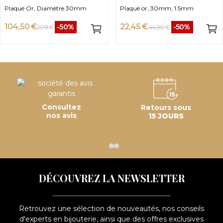
Plaqué Or, Diamètre 30mm
Plaqué or, 30mm, 1.5mm
104,50 €
22,45 €
-50%
-50%
209 €
44,90 €
Consultez
Retours sous
nos avis
15 JOURS
DÉCOUVREZ LA NEWSLETTER
Retrouvez une sélection de nouveautés, nos conseils
d'experts en bijouterie, ainsi que des offres exclusives