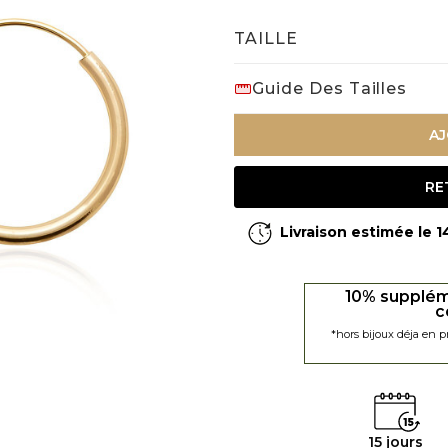
TAILLE
Guide Des Tailles
AJ
RE
Livraison estimée le 
10% supplém
c
*hors bijoux déja en 
15 jours