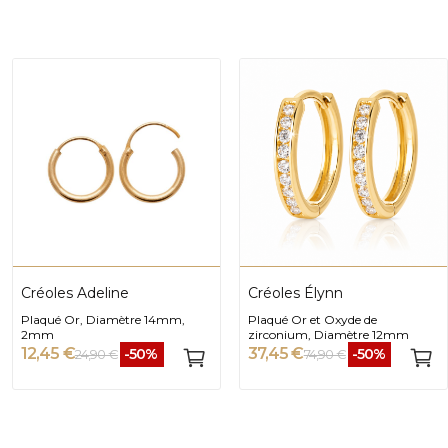
Créoles Adeline
Créoles Élynn
Plaqué Or, Diamètre 14mm,
Plaqué Or et Oxyde de
2mm
zirconium, Diamètre 12mm
12,45 €
37,45 €
-50%
-50%
24,90 €
74,90 €