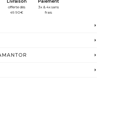
Livraison
Paiement
offerte dès
3x & 4x sans
49.90€
frais
IAMANTOR