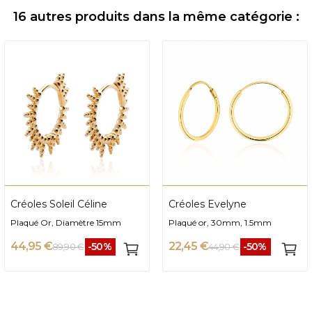
16 autres produits dans la même catégorie :
Créoles Soleil Céline
Créoles Evelyne
Plaqué Or, Diamètre 15mm
Plaqué or, 30mm, 1.5mm
44,95 €
22,45 €
-50%
-50%
89,90 €
44,90 €