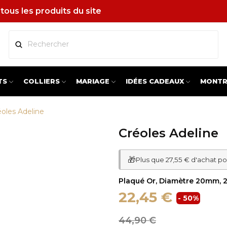
tous les produits du site
TS
COLLIERS
MARIAGE
IDÉES CADEAUX
MONTR
éoles Adeline
Créoles Adeline
🎁
Plus que 27,55 € d'achat po
Plaqué Or, Diamètre 20mm,
22,45 €
- 50%
44,90 €