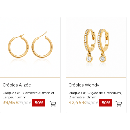
Créoles Alizée
Créoles Wendy
Plaqué Or, Diamètre 30mm et
Plaqué Or, Oxyde de zirconium,
Largeur 3mm
Diamètre 10mm
39,95 €
42,45 €
-50%
-50%
79,90 €
84,90 €