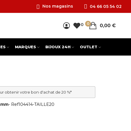
Nos magasins
04 66 05 54 02
0
0
0,00 €
ES
MARQUES
BIJOUX 24H
OUTLET
ur obtenir votre bon d'achat de 20 %*
 2mm
- Ref
104414-TAILLE20