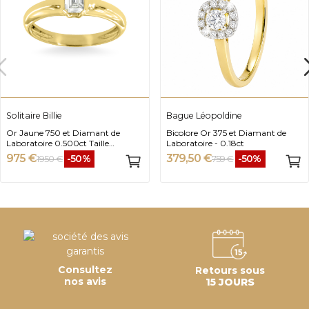
Solitaire Billie
Bague Léopoldine
Or Jaune 750 et Diamant de
Bicolore Or 375 et Diamant de
Laboratoire 0.500ct Taille
Laboratoire - 0.18ct
Emeraude
975 €
379,50 €
-50%
-50%
1 950 €
759 €
Consultez
Retours sous
nos avis
15 JOURS