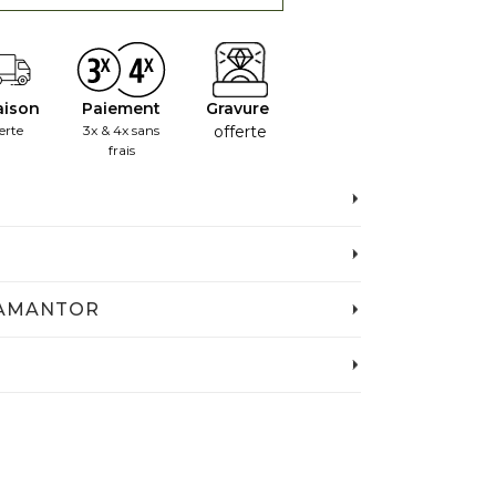
aison
Paiement
Gravure
erte
3x & 4x sans
offerte
frais
IAMANTOR