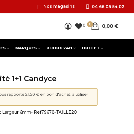
Nos magasins
04 66 05 54 02
0
0
0,00 €
ES
MARQUES
BIJOUX 24H
OUTLET
ité 1+1 Candyce
vous rapporte 21,50 € en bon d'achat, à utiliser
et Largeur 6mm
- Ref
79678-TAILLE20