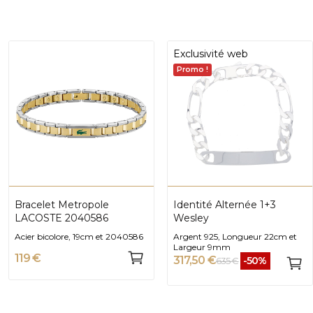
Exclusivité web
Promo !
Bracelet Metropole
Identité Alternée 1+3
LACOSTE 2040586
Wesley
Acier bicolore, 19cm et 2040586
Argent 925, Longueur 22cm et
Largeur 9mm
119 €
317,50 €
-50%
635 €