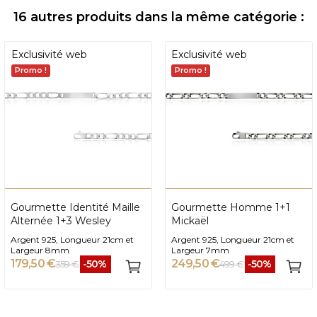
16 autres produits dans la même catégorie :
Exclusivité web
Exclusivité web
Promo !
Promo !
Gourmette Identité Maille
Gourmette Homme 1+1
Alternée 1+3 Wesley
Mickaël
Argent 925, Longueur 21cm et
Argent 925, Longueur 21cm et
Largeur 8mm
Largeur 7mm
179,50 €
249,50 €
-50%
-50%
359 €
499 €