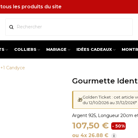
tous les produits du site
TS
COLLIERS
MARIAGE
IDÉES CADEAUX
MONTR
1+1 Candyce
Gourmette Ident
Golden Ticket : cet article 
🎁
du 12/10/2026 au 31/12/2026*
Argent 925, Longueur 20cm 
107,50 €
- 50%
ou 4x 26.88 €
i