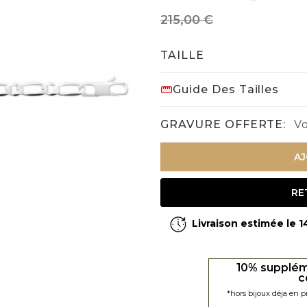
215,00 €
TAILLE
Guide Des Tailles
GRAVURE OFFERTE:
Vo
AJ
RE
Livraison estimée le 
10% supplém
c
*hors bijoux déja en 