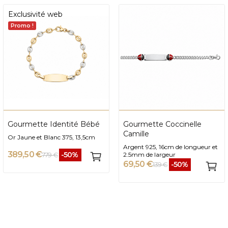
Exclusivité web
Promo !
Gourmette Identité Bébé
Gourmette Coccinelle
Camille
Or Jaune et Blanc 375, 13,5cm
Argent 925, 16cm de longueur et
389,50 €
-50%
779 €
2.5mm de largeur
69,50 €
-50%
139 €