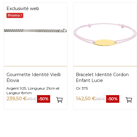
Exclusivité web
Promo !
Gourmette Identité Vieilli
Bracelet Identité Cordon
Élovia
Enfant Lucie
Argent 925, Longueur 21cm et
Or 375
Largeur 8mm
239,50 €
142,50 €
-50%
-50%
479 €
285 €