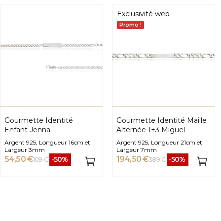
Exclusivité web
Promo !
Gourmette Identité
Gourmette Identité Maille
Enfant Jenna
Alternée 1+3 Miguel
Argent 925, Longueur 16cm et
Argent 925, Longueur 21cm et
Largeur 3mm
Largeur 7mm
54,50 €
194,50 €
-50%
-50%
109 €
389 €