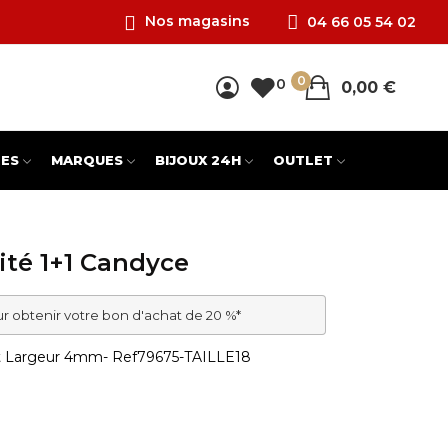
Nos magasins
04 66 05 54 02
0
0
0,00 €
ES
MARQUES
BIJOUX 24H
OUTLET
ité 1+1 Candyce
ur obtenir votre bon d'achat de 20 %*
t Largeur 4mm
- Ref
79675-TAILLE18