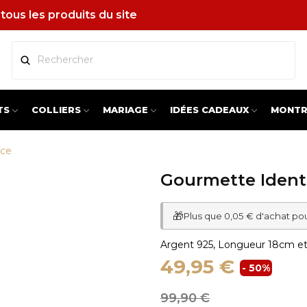
tous les produits du site
TS
COLLIERS
MARIAGE
IDÉES CADEAUX
MONTR
yce
Gourmette Ident
🎁
Plus que 0,05 € d'achat po
Argent 925, Longueur 18cm e
49,95 €
- 50%
99,90 €