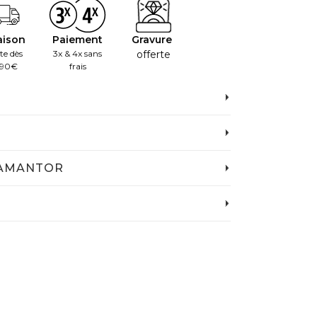
aison
Paiement
Gravure
te dès
3x & 4x sans
offerte
.90€
frais
IAMANTOR