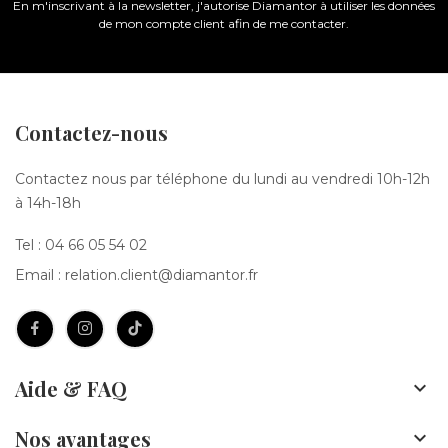
En m'inscrivant à la newsletter, j'autorise Diamantor à utiliser les données
de mon compte client afin de me contacter.
Contactez-nous
Contactez nous par téléphone du lundi au vendredi 10h-12h
à 14h-18h
Tel :
04 66 05 54 02
Email :
relation.client@diamantor.fr
Aide & FAQ

Nos avantages
