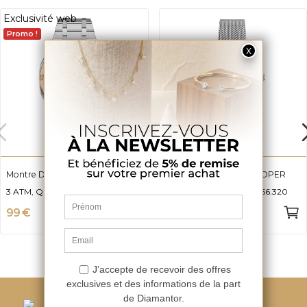
Exclusivité web
Promo !
Montre Dennis LEE COOPER
Montre Amber LEE COOPER
3 ATM, Quartz et LC08171.570
3 ATM, Quartz et LC08156.320
99 €
59 €