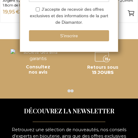
Argent 925, 1.5 cm de largeur et
Acier Inoxydable, Largeur 20mm
1.8cm de longueur
19,95 €
7,45 €
-50%
-50%
39,90 €
14,90 €
Consultez
Retours sous
nos avis
15 JOURS
DÉCOUVREZ LA NEWSLETTER
Retrouvez une sélection de nouveautés, nos conseils
d'experts en bijouterie, ainsi que des offres exclusives