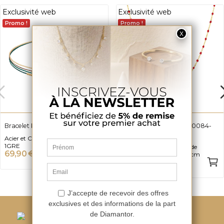
Exclusivité web
Exclusivité web
Promo !
Promo !
Bracelet PIXIES PBM0091-1GRE
Collier Perle PIXIES PNL0084-
1RED
Acier et Cordon vert PBM0091-
1GRE
Acier Inoxydable, Oxyde de
69,90 €
zirconium, Longueur 45cm
49,90 €