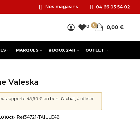
Nos magasins
04 66 05 54 02
0
0
0,00 €
ES
MARQUES
BIJOUX 24H
OUTLET
e Valeska
vous rapporte 45,50 € en bon d'achat, à utiliser
.010ct
- Ref
34721-TAILLE48