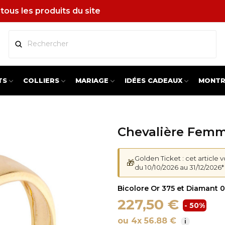
tous les produits du site
TS
COLLIERS
MARIAGE
IDÉES CADEAUX
MONTR
Chevalière Femm
Golden Ticket : cet article 
🎁
du 10/10/2026 au 31/12/2026*
Bicolore Or 375 et Diamant 0
227,50 €
- 50%
ou 4x 56.88 €
i