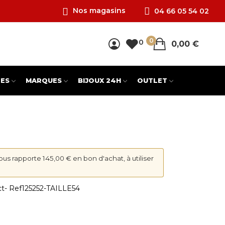
Nos magasins
04 66 05 54 02
0
0
0,00 €
ES
MARQUES
BIJOUX 24H
OUTLET
vous rapporte 145,00 € en bon d'achat, à utiliser
ct
- Ref
125252-TAILLE54