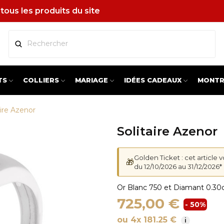
tous les produits du site
TS
COLLIERS
MARIAGE
IDÉES CADEAUX
MONTR
aire Azenor
Solitaire Azenor
Golden Ticket : cet article 
🎁
du 12/10/2026 au 31/12/2026*
Or Blanc 750 et Diamant 0.30
725,00 €
- 50%
ou 4x 181.25 €
i