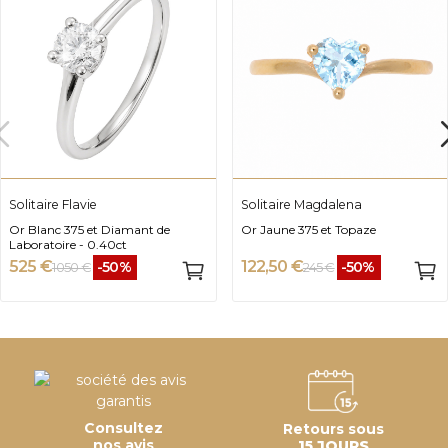
Solitaire Flavie
Solitaire Magdalena
Or Blanc 375 et Diamant de
Or Jaune 375 et Topaze
Laboratoire - 0.40ct
525 €
122,50 €
-50%
-50%
1 050 €
245 €
Consultez
Retours sous
nos avis
15 JOURS