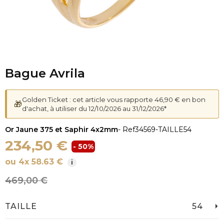
Bague Avrila
Golden Ticket : cet article vous rapporte 46,90 € en bon
🎁
d'achat, à utiliser du 12/10/2026 au 31/12/2026*
Or Jaune 375 et Saphir 4x2mm
- Ref
34569-TAILLE54
234,50 €
- 50%
ou 4x 58.63 €
i
469,00 €
TAILLE
54