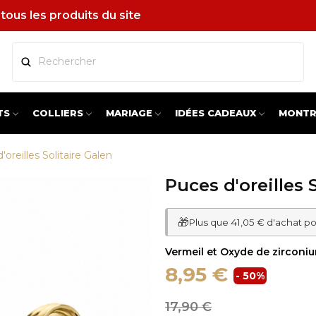
tous les produits du site
TS
COLLIERS
MARIAGE
IDÉES CADEAUX
MONTR
'oreilles Solitaire Galen
Puces d'oreilles 
🎁
Plus que 41,05 € d'achat po
Vermeil et Oxyde de zircon
8,95 €
- 50%
17,90 €