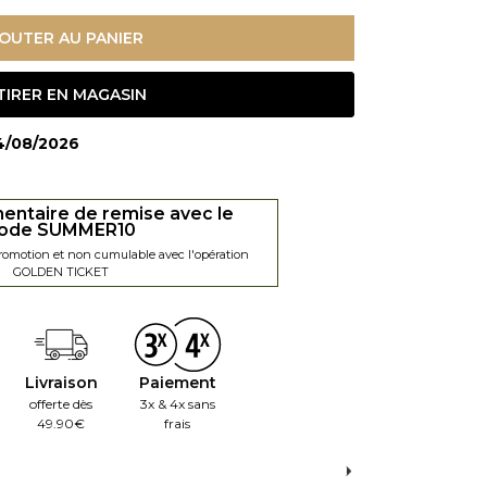
OUTER AU PANIER
TIRER EN MAGASIN
14/08/2026
entaire de remise avec le
ode SUMMER10
promotion et non cumulable avec l'opération
GOLDEN TICKET
Livraison
Paiement
offerte dès
3x & 4x sans
49.90€
frais