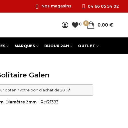
Nos magasins
04 66 05 54 02
0
0
0,00 €
ES
MARQUES
BIJOUX 24H
OUTLET
Solitaire Galen
ur obtenir votre bon d'achat de 20 %*
ium, Diamètre 3mm
- Ref
21393