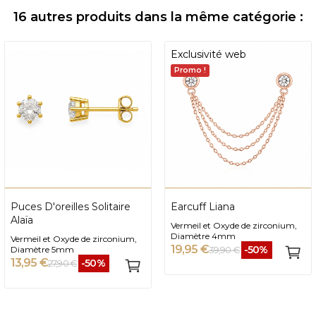
16 autres produits dans la même catégorie :
Exclusivité web
Promo !
Puces D'oreilles Solitaire
Earcuff Liana
Alaïa
Vermeil et Oxyde de zirconium,
Diamètre 4mm
Vermeil et Oxyde de zirconium,
19,95 €
-50%
Diamètre 5mm
39,90 €
13,95 €
-50%
27,90 €