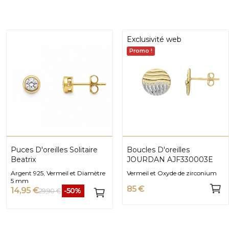
Exclusivité web
Promo !
Puces D'oreilles Solitaire
Boucles D'oreilles
Beatrix
JOURDAN AJF330003E
Argent 925, Vermeil et Diamètre
Vermeil et Oxyde de zirconium
5 mm
85 €
14,95 €
-50%
29,90 €