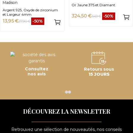
Madison
Or Jaune 375 et Diamant
Argent 925, Oxyde de zirconium
et Largeur 4mm
324,50 €
-50%
649 €
13,95 €
-50%
27,90 €
Consultez
Retours sous
nos avis
15 JOURS
DÉCOUVREZ LA NEWSLETTER
Retrouvez une sélection de nouveautés, nos conseils