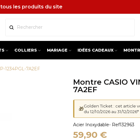
tous les produits du site
TS
COLLIERS
MARIAGE
IDÉES CADEAUX
MONTR
TP-1234PGL-7A2EF
Montre CASIO VI
7A2EF
Golden Ticket : cet article 
🎁
du 12/10/2026 au 31/12/2026*
Acier Inoxydable
- Ref
132963
59,90 €