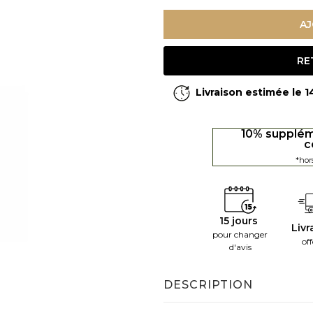
AJ
RE
Livraison estimée le 
10% supplém
c
*hor
15 jours
Livr
pour changer
off
d'avis
DESCRIPTION