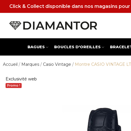
Click & Collect disponible dans nos magasins pour 
BAGUES
BOUCLES D'OREILLES
BRACELE
Accueil
Marques
Casio Vintage
Montre CASIO VINTAGE L
Exclusivité web
Promo !