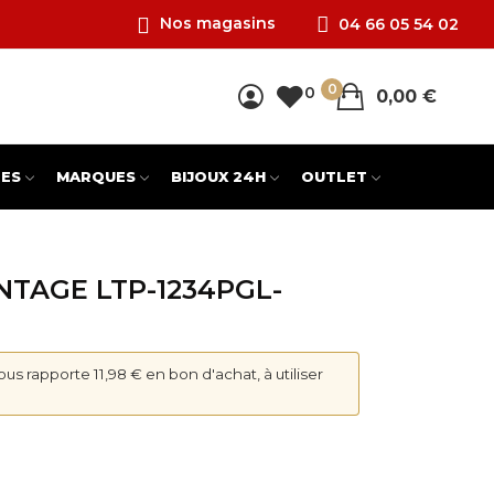
Nos magasins
04 66 05 54 02
0
0
0,00 €
ES
MARQUES
BIJOUX 24H
OUTLET
NTAGE LTP-1234PGL-
vous rapporte 11,98 € en bon d'achat, à utiliser