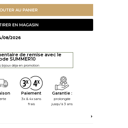
OUTER AU PANIER
TIRER EN MAGASIN
14/08/2026
entaire de remise avec le
ode SUMMER10
s bijoux déja en promotion
aison
Paiement
Garantie :
erte
3x & 4x sans
prolongée
frais
jusqu'à 3 ans